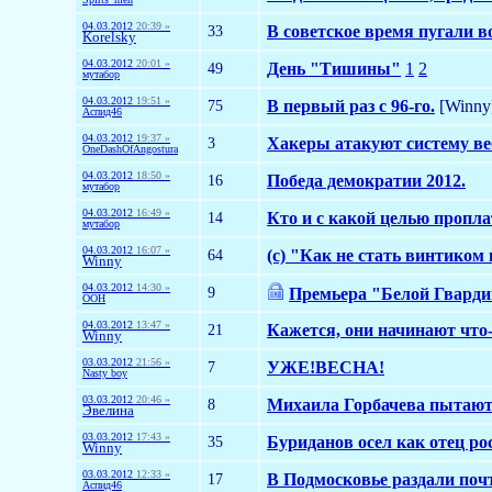
04.03.2012
20:39 »
33
В советское время пугали в
Korelsky
04.03.2012
20:01 »
49
День "Тишины"
1
2
мутабор
04.03.2012
19:51 »
75
В первый раз с 96-го.
[Winny
Аспид46
04.03.2012
19:37 »
3
Хакеры атакуют систему в
OneDashOfAngostura
04.03.2012
18:50 »
16
Победа демократии 2012.
мутабор
04.03.2012
16:49 »
14
Кто и с какой целью пропла
мутабор
04.03.2012
16:07 »
64
(с) "Как не стать винтиком
Winny
04.03.2012
14:30 »
9
Премьера "Белой Гвард
ООН
04.03.2012
13:47 »
21
Кажется, они начинают что-
Winny
03.03.2012
21:56 »
7
УЖЕ!ВЕСНА!
Nasty boy
03.03.2012
20:46 »
8
Михаила Горбачева пытают
Эвелина
03.03.2012
17:43 »
35
Буриданов осел как отец ро
Winny
03.03.2012
12:33 »
17
В Подмосковье раздали поч
Аспид46