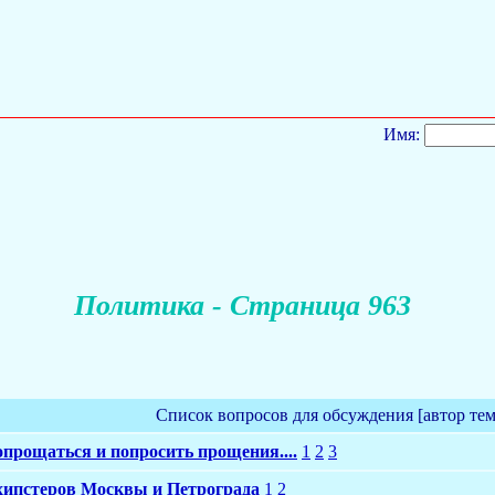
Имя:
Политика - Страница 963
Список вопросов для обсуждения [автор те
попрощаться и попросить прощения....
1
2
3
ипстеров Москвы и Петрограда
1
2