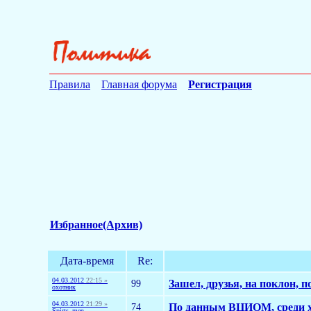
Правила
Главная форума
Регистрация
Избранное(Архив)
Дата-время
Re:
04.03.2012
22:15 »
99
Зашел, друзья, на поклон, 
охотник
04.03.2012
21:29 »
74
По данным ВЦИОМ, среди х
Spirts_men