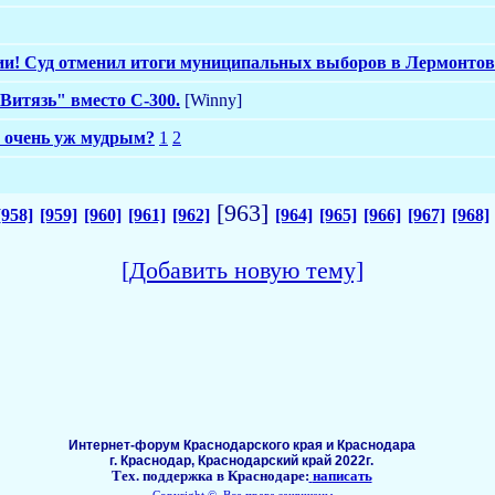
ии! Суд отменил итоги муниципальных выборов в Лермонтов
Витязь" вместо С-300.
[Winny]
я очень уж мудрым?
1
2
[963]
[958]
[959]
[960]
[961]
[962]
[964]
[965]
[966]
[967]
[968]
[Добавить новую тему]
Интернет-форум Краснодарского края и Краснодара
г. Краснодар, Краснодарский край 2022г.
Тех. поддержка в Краснодаре:
написать
Copyright ©, Все права защищены