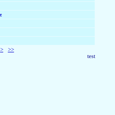
е
>
>>
test