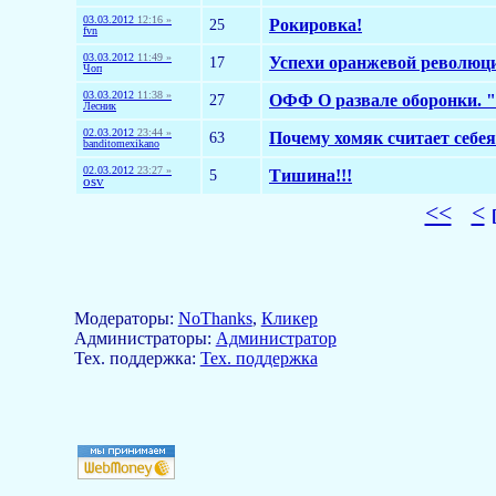
03.03.2012
12:16 »
25
Рокировка!
fvn
03.03.2012
11:49 »
17
Успехи оранжевой революц
Чoп
03.03.2012
11:38 »
27
ОФФ О развале оборонки. "
Лесник
02.03.2012
23:44 »
63
Почему хомяк считает себе
banditomexikano
02.03.2012
23:27 »
5
Тишина!!!
osv
<<
<
Модераторы:
NoThanks
,
Кликер
Aдминистраторы:
Администратор
Тех. поддержка:
Тех. поддержка