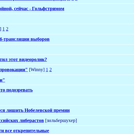
ойной, сейчас - Гольфстримом
]
1
2
еб-трансляции выборов
тил этот видеоролик?
 провокации"
[Winny]
1
2
ии"
то подозревать
ся лишить Нобелевской премии
ссийских либерастов
[зильбершухер]
ти все открепительные