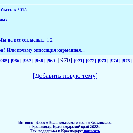
 быть в 2015
ким?
ы на все согласны...
1
2
ова? Или почему оппозиция карманная...
[970]
[965]
[966]
[967]
[968]
[969]
[971]
[972]
[973]
[974]
[975]
[Добавить новую тему]
Интернет-форум Краснодарского края и Краснодара
г. Краснодар, Краснодарский край 2022г.
Тех. поддержка в Краснодаре:
написать