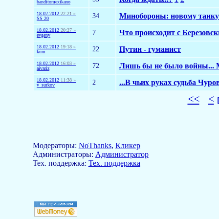
banditomexikano
18.02.2012
22:21 »
34
Минобороны: новому танку
SS 20
18.02.2012
20:27 »
7
Что происходит с Березовс
evgeny
18.02.2012
19:18 »
22
Путин - гуманист
kum
18.02.2012
16:03 »
72
Лишь бы не было войны... М
aivariz
18.02.2012
11:38 »
2
...В чьих руках судьба Чур
v_surkov
<<
<
Модераторы:
NoThanks
,
Кликер
Aдминистраторы:
Администратор
Тех. поддержка:
Тех. поддержка