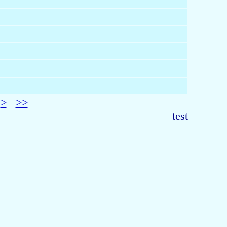
>
>>
test