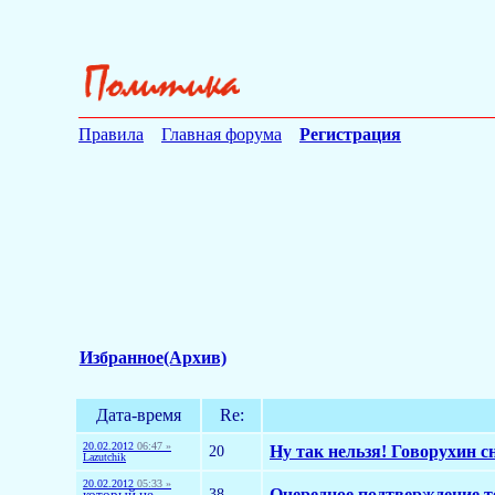
Правила
Главная форума
Регистрация
Избранное(Архив)
Дата-время
Re:
20.02.2012
06:47 »
20
Ну так нельзя! Говорухин сн
Lazutchik
20.02.2012
05:33 »
38
Очередное подтверждение то
который не