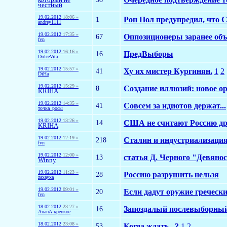
честный
19.02.2012
18:06 »
1
Рон Пол предупредил, что
andrey1111
19.02.2012
17:35 »
67
Оппозиционеры заранее об
fvn
19.02.2012
16:16 »
16
ПредВыборы
DolceVita
19.02.2012
15:57 »
41
Ху их мистер Кургинян.
1
2
DiHa
19.02.2012
15:29 »
8
Создание иллюзий: новое о
KRIHA
19.02.2012
14:35 »
41
Совсем за идиотов держат...
точка_росы
19.02.2012
13:26 »
14
США не считают Россию др
KRIHA
19.02.2012
12:19 »
218
Сталин и индустриализаци
fvn
19.02.2012
12:00 »
13
статья Д. Черного "Девяно
Winny
19.02.2012
11:23 »
28
Россию разрушить нельзя
zaxayxa
19.02.2012
09:01 »
20
Если дадут оружие гречески
fvn
18.02.2012
23:27 »
16
Запоздалый послевыборный 
АнапА крепкое
18.02.2012
23:08 »
53
Когда ждать...?
1
2