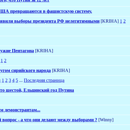
 США превращаются в фашистскую систему.
ъявили выборы президента РФ нелегитимными
[KRIHA]
1
2
ружие Пентагона
[KRIHA]
1
2
угом сирийского народа
[KRIHA]
я
1
2
3
4
5
...
Последняя страница
сто шестой, Ельцинский год Путина
м демонстрантам...
вопрос - а что они делают между выборами ?
[Winny]