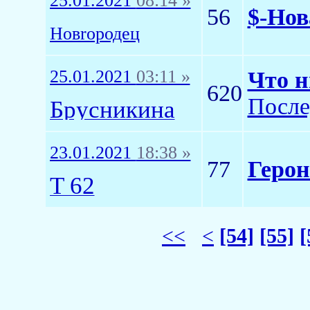
25.01.2021
08:14 »
56
$-Нов
Новrородец
25.01.2021
03:11 »
Что н
620
После
Брусникина
23.01.2021
18:38 »
77
Герон
T 62
<<
<
[54]
[55]
[