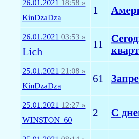
26.01.2021
18:58 »
1
Амер
KinDzaDza
26.01.2021
03:53 »
Сегод
11
квар
Lich
25.01.2021
21:08 »
61
Запре
KinDzaDza
25.01.2021
12:27 »
2
С дне
WINSTON_60