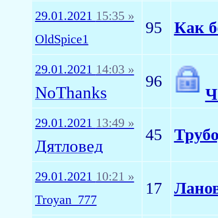
29.01.2021
15:35 »
95
Как б
OldSpice1
29.01.2021
14:03 »
96
NoThanks
Ч
29.01.2021
13:49 »
45
Трубо
Дятловед
29.01.2021
10:21 »
17
Ланов
Troyan_777