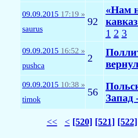
«Нам н
09.09.2015
17:19 »
92
кавказ
saurus
1
2
3
09.09.2015
16:52 »
Полли
2
верну
pushca
09.09.2015
10:38 »
Польск
56
Запад 
timok
<<
<
[520]
[521]
[522]