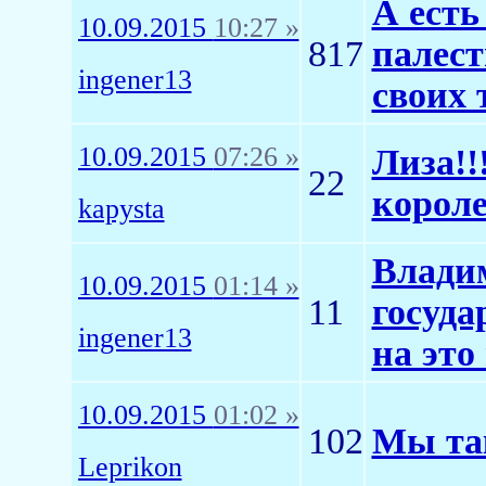
А есть
10.09.2015
10:27 »
817
палест
ingener13
своих 
10.09.2015
07:26 »
Лиза!!
22
корол
kapysta
Владим
10.09.2015
01:14 »
11
госуда
ingener13
на это
10.09.2015
01:02 »
102
Мы так
Leprikon