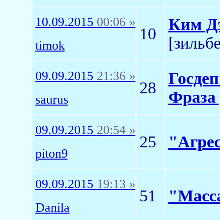
10.09.2015
00:06 »
Ким Дэ
10
[зильб
timok
09.09.2015
21:36 »
Госде
28
Фраза
saurus
09.09.2015
20:54 »
25
"Агрес
piton9
09.09.2015
19:13 »
51
"Масса
Danila