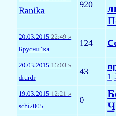
920
л
Ranika
П
20.03.2015
22:49 »
124
Со
Брусни4ка
20.03.2015
16:03 »
п
43
1
drdrdr
Б
19.03.2015
12:21 »
0
Ч
schi2005