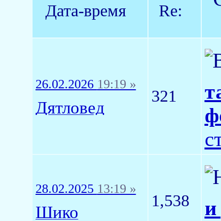
Дата-время
Re:
26.02.2026
19:19 »
т
321
Дятловед
ф
с
28.02.2025
13:19 »
1,538
и
Шико