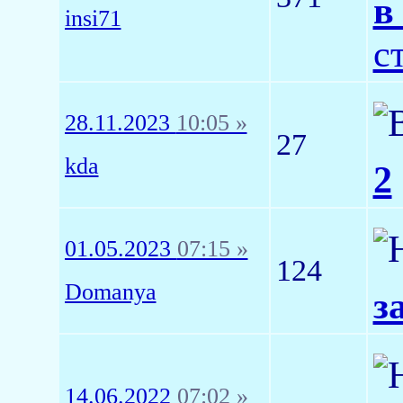
в
insi71
с
28.11.2023
10:05 »
27
kda
2
01.05.2023
07:15 »
124
Domanya
з
14.06.2022
07:02 »