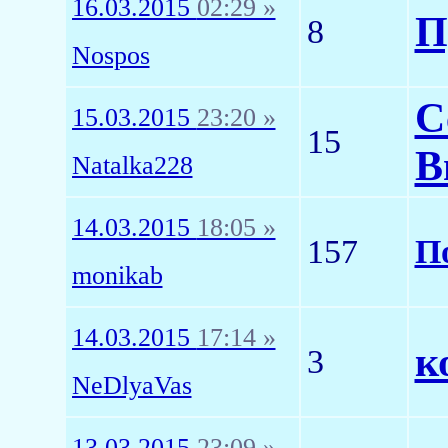
16.03.2015
02:29 »
П
8
Nospos
С
15.03.2015
23:20 »
15
В
Natalka228
14.03.2015
18:05 »
157
П
monikab
14.03.2015
17:14 »
к
3
NeDlyaVas
13.03.2015
23:09 »