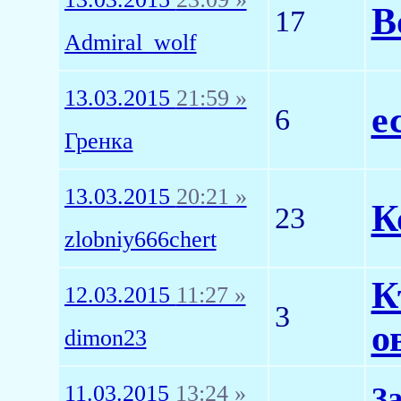
В
17
Admiral_wolf
13.03.2015
21:59 »
е
6
Гренка
13.03.2015
20:21 »
К
23
zlobniy666chert
К
12.03.2015
11:27 »
3
о
dimon23
11.03.2015
13:24 »
З