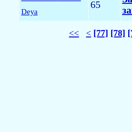
65
за
Deya
<<
<
[77]
[78]
[