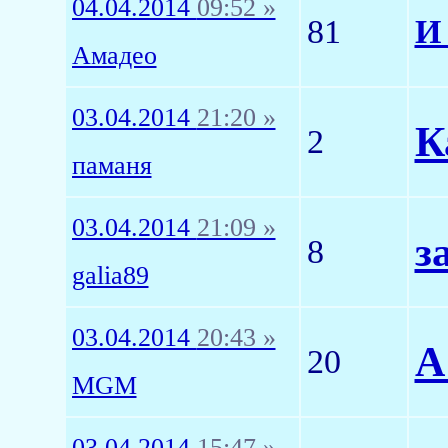
04.04.2014
09:52 »
81
И
Амадео
03.04.2014
21:20 »
К
2
паманя
03.04.2014
21:09 »
з
8
galia89
03.04.2014
20:43 »
А
20
MGM
03.04.2014
15:47 »