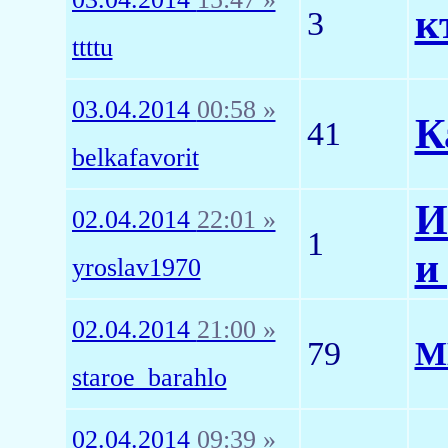
к
3
ttttu
03.04.2014
00:58 »
К
41
belkafavorit
И
02.04.2014
22:01 »
1
и
yroslav1970
02.04.2014
21:00 »
79
М
staroe_barahlo
02.04.2014
09:39 »