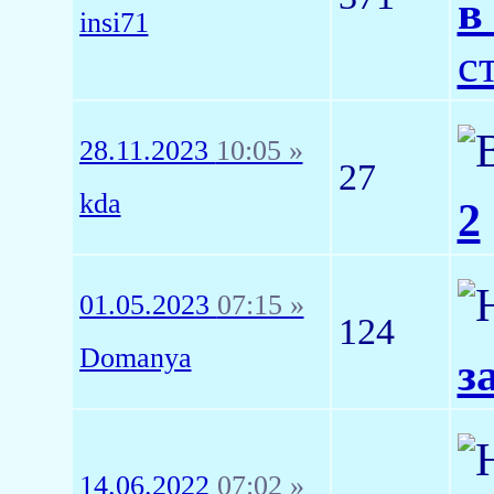
в
insi71
с
28.11.2023
10:05 »
27
kda
2
01.05.2023
07:15 »
124
Domanya
з
14.06.2022
07:02 »