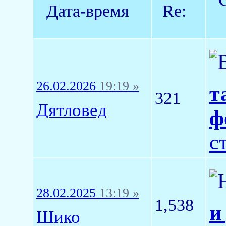
Дата-время
Re:
26.02.2026
19:19 »
т
321
Дятловед
ф
с
28.02.2025
13:19 »
1,538
и
Шико