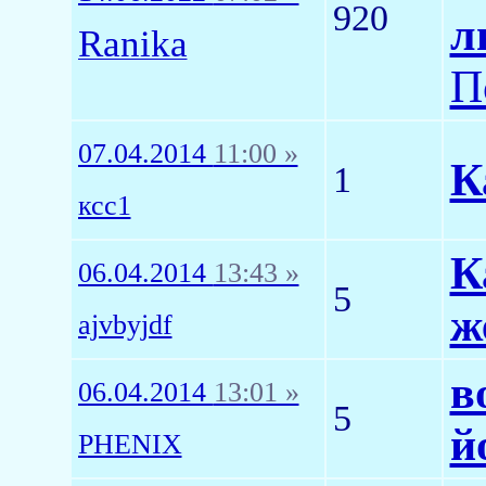
920
л
Ranika
П
07.04.2014
11:00 »
К
1
ксс1
К
06.04.2014
13:43 »
5
ж
ajvbyjdf
в
06.04.2014
13:01 »
5
й
PHENIX