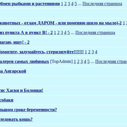
бмен рыбками и растениями
1
2
3
4
5
...
Последняя страница
животных - отдам ДАРОМ - или поменяю шило на мыло)-2
1
з пункта А в пункт В! - 2
1
2
3
4
5
...
Последняя страница
лагаю, ищу! - 2
омогите, задумайтесь, стерилизуйте!!!!!!!
1
2
3
4
алерея самых любимых
[TopAdmin]
1
2
3
4
5
...
Последняя стра
а Ангарской
тис Хаски и Болонки!
собаки
льшом сроке беременности?
следовать кошь?