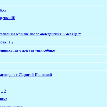
ку .
енки!!!!
алась на крыше после обледенения 3 месяца!!!
обак!
1
2
линику где отрезать уши собаке
аснодаре с Ларисой Ивановой
!
1
2
ошка