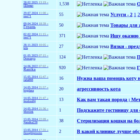
28.02.2025
13:19 »
1,538
О
Шико
29.07.2024
11:00 »
55
Услуги - 2
1
2
insi71
09.04.2024
18:39 »
50
Товары для 
Герань
02.02.2024
11:15 »
371
Ищу оказию и
insi71
28.11.2023
10:05 »
27
Вязки - пред
kda
01.05.2023
07:15 »
124
П
Domanya
14.06.2022
07:02 »
920
Г
Ranika
15.05.2014
15:47 »
16
Нужна ваша помощь коту н
rada888
14.05.2014
21:57 »
20
агрессивность кота
bogdana
14.05.2014
21:47 »
13
Как вам такая порода ; Ме
feodora94
14.05.2014
21:36 »
1
Подскажите гостиницу для 
Motilek
13.05.2014
22:09 »
38
Стерилизация кошки на бо
Natalka228
13.05.2014
17:31 »
2
В какой клинике лучше об
thoughtprocess