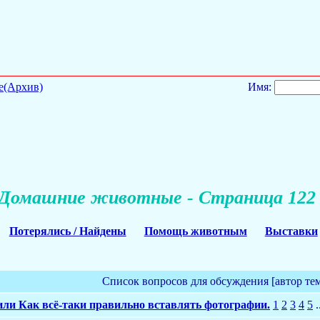
е(Архив)
Имя:
Домашние животные - Страница 122
Потерялись / Найдены
Помощь животным
Выставки
Список вопросов для обсуждения [автор те
или Как всё-таки правильно вставлять фотографии.
1
2
3
4
5
.