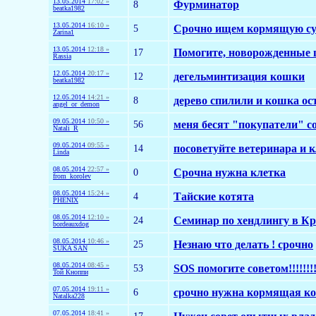
13.05.2014
17:02 »
8
Фурминатор
beatka1982
13.05.2014
16:10 »
5
Срочно ищем кормящую су
Zarina1
13.05.2014
12:18 »
17
Помогите, новорожденные щ
Rassia
12.05.2014
20:17 »
12
дегельминтизация кошки
beatka1982
12.05.2014
14:21 »
8
дерево спилили и кошка ост
angel_or_demon
09.05.2014
10:50 »
56
меня бесят "покупатели" с
Natali_R
09.05.2014
09:55 »
14
посоветуйте ветеринара и к
Linda
08.05.2014
22:57 »
0
Срочна нужна клетка
from_korolev
08.05.2014
15:24 »
4
Тайские котята
PHENIX
08.05.2014
12:10 »
24
Семинар по хендлингу в Кр
bordeauxdog
08.05.2014
10:46 »
25
Незнаю что делать ! срочно
SUKA SAN
08.05.2014
08:45 »
53
SOS помогите советом!!!!!!!
Той Кноппи
07.05.2014
19:11 »
6
срочно нужна кормящая к
Natalka228
07.05.2014
18:41 »
17