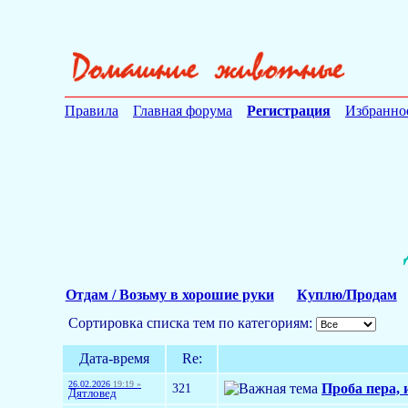
Правила
Главная форума
Регистрация
Избранно
Отдам / Возьму в хорошие руки
Куплю/Продам
Сортировка списка тем по категориям:
Дата-время
Re:
26.02.2026
19:19 »
321
Проба пера, 
Дятловед