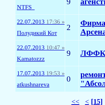
9
агенс
NTFS_
22.07.2013
17:36 »
Фирма
2
Арсена
Полудикий Кот
22.07.2013
10:47 »
9
ЛФФК-0
Kamatozzz
17.07.2013
19:53 »
ремонт
0
"Абсо
atkushnareva
<<
<
[15]