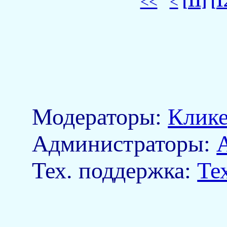
<<
<
[11]
[1
Модераторы:
Клик
Aдминистраторы:
Тех. поддержка:
Те