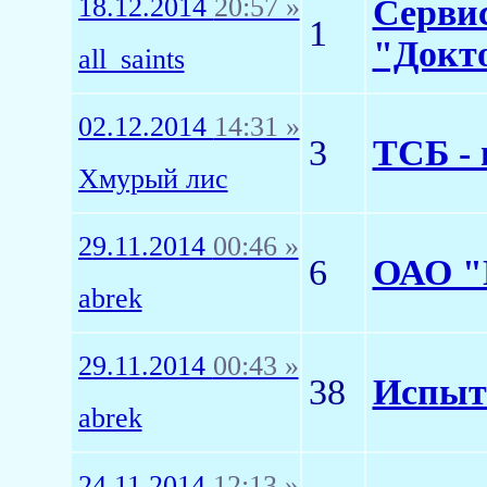
18.12.2014
20:57 »
Сервис
1
"Докто
all_saints
02.12.2014
14:31 »
3
ТСБ - 
Хмурый лис
29.11.2014
00:46 »
6
ОАО "
abrek
29.11.2014
00:43 »
38
Испыта
abrek
24.11.2014
12:13 »