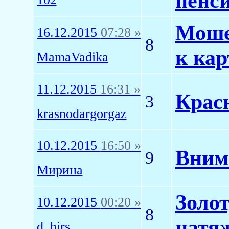
пенси
Моше
16.12.2015
07:28 »
8
к кар
MamaVadika
11.12.2015
16:31 »
Красн
3
krasnodargorgaz
10.12.2015
16:50 »
Вним
9
Мирина
Золо
10.12.2015
00:20 »
8
натя
d_birs