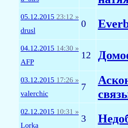
05.12.2015
23:12 »
Everb
0
drusl
04.12.2015
14:30 »
Домо
12
AFP
Аскон
03.12.2015
17:26 »
7
связы
valerchic
02.12.2015
10:31 »
Недо
3
Lorka