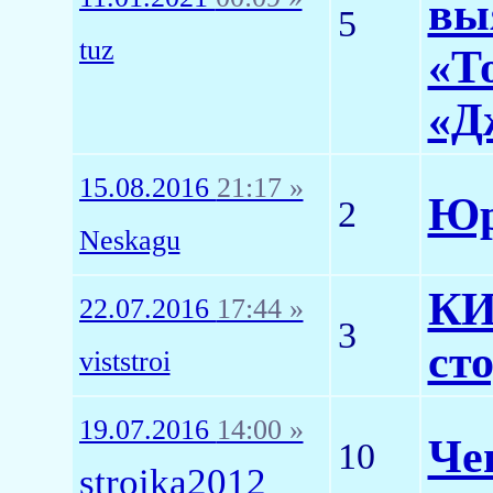
вы
5
tuz
«Т
«Д
15.08.2016
21:17 »
Юр
2
Neskagu
КИ
22.07.2016
17:44 »
3
ст
viststroi
19.07.2016
14:00 »
Че
10
stroika2012