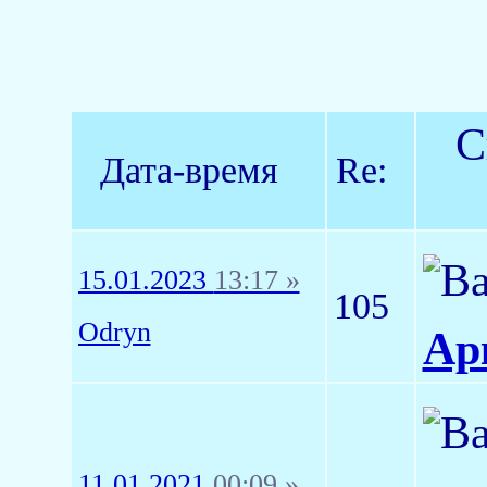
С
Дата-время
Re:
15.01.2023
13:17 »
105
Odryn
Ар
11.01.2021
00:09 »