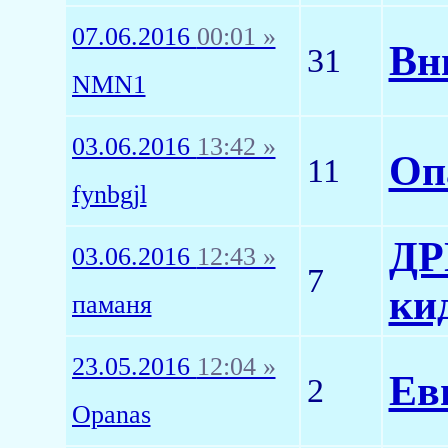
07.06.2016
00:01 »
Вн
31
NMN1
03.06.2016
13:42 »
Оп
11
fynbgjl
ДР
03.06.2016
12:43 »
7
кид
паманя
23.05.2016
12:04 »
Ев
2
Opanas