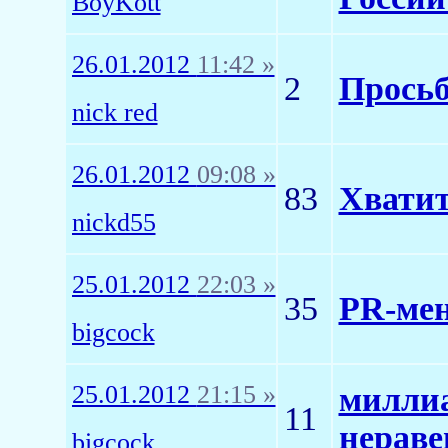
BoyKott
26.01.2012
11:42 »
2
Просьб
nick red
26.01.2012
09:08 »
83
Хватит
nickd55
25.01.2012
22:03 »
35
PR-ме
bigcock
25.01.2012
21:15 »
миллиа
11
нераве
bigcock