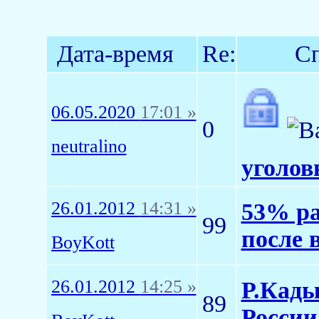
Дата-время
Re:
Сп
06.05.2020
17:01 »
0
neutralino
уголов
26.01.2012
14:31 »
53% ра
99
после 
BoyKott
26.01.2012
14:25 »
Р.Кады
89
России