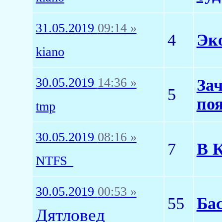
31.05.2019
09:14 »
4
Эко
kiano
30.05.2019
14:36 »
Зач
5
по
tmp
30.05.2019
08:16 »
7
В К
NTFS_
30.05.2019
00:53 »
55
Ба
Дятловед