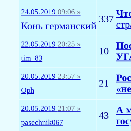
24.05.2019
09:06 »
Что
337
стр
Конь германский
22.05.2019
20:25 »
Пос
10
УГ
tim_83
20.05.2019
23:57 »
Рос
21
«н
Oph
20.05.2019
21:07 »
А 
43
гос
pasechnik067