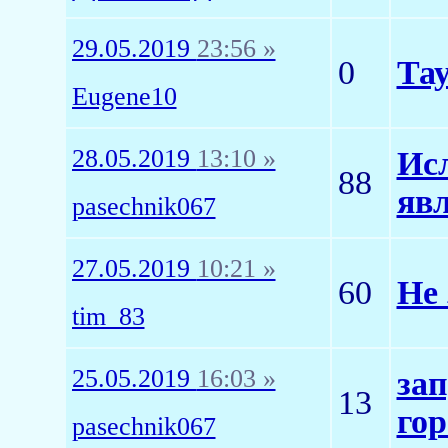
29.05.2019
23:56 »
0
Тау
Eugene10
28.05.2019
13:10 »
Ис
88
яв
pasechnik067
27.05.2019
10:21 »
60
Не 
tim_83
25.05.2019
16:03 »
зап
13
гор
pasechnik067