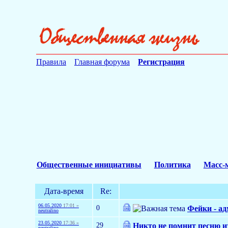
Правила
Главная форума
Регистрация
Общественные инициативы
Политика
Масс-
Дата-время
Re:
06.05.2020
17:01 »
0
Фейки - ад
neutralino
23.05.2020
17:36 »
29
Никто не помнит песню и
neutralino