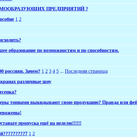
СТЕМООБРАЗУЮЩИХ ПРЕДПРИЯТИЙ ?
особие
1
2
исходить?
ее образование по возможностям и по способностям.
00 россиян. Зачем?
1
2
3
4
5
...
Последняя страница
 экранах различные шоу
есенка?
рмеры тоннами выкидывают свою продукцию? Правда или фе
ревожены!
тавьте пропуска ещё на неделю!!!!!!
ей?????????7
1
2