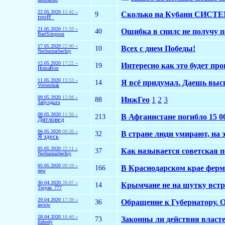
22.05.2020
15:42 »
9
Сколько на Кубани СИ
proff_
21.05.2020
15:59 »
40
Ошибка в снилс не получу п
BartSimpson
17.05.2020
22:00 »
10
Всех с днем Победы!
Nechumachechiy
12.05.2020
17:22 »
19
Интересно как это будет про
HomaBrut
11.05.2020
13:53 »
14
Я всё придумал. Даешь высш
Votonokak
09.05.2020
15:08 »
88
ИнжГео
1
2
3
Забулдыга
08.05.2020
11:56 »
213
В Афганистане погибло 15 0
Дятловед
06.05.2020
00:20 »
32
В стране люди умирают, на
Я здесь
05.05.2020
22:11 »
37
Как называется советская п
Nechumachechiy
05.05.2020
09:19 »
166
​​В Краснодарском крае фе
new
30.04.2020
20:07 »
14
Крымчане не на шутку вст
Troyan_777
29.04.2020
17:39 »
36
Обращение к Губернатору. Ос
awww
28.04.2020
16:40 »
73
Законны ли действия власт
fizbody