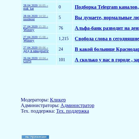
28.04.2020
16:05 »
0
Подборка Telegram каналов
mak_kat
28.04.2020
14:50 »
5
Вы думаете, нормальные лю
insideout
27.04.2020
15:20 »
76
Альфа-банк разводит на ден
Winny
27.04.2020
15:08 »
1,215
Свобода слова в сегодняшн
Winny
27.04.2020
09:06 »
24
В какой больнице Краснодар
дед в квадрате
26.04.2020
10:04 »
101
А сколько у нас в городе , 
GSPN
Модераторы:
Кликер
Aдминистраторы:
Администратор
Тех. поддержка:
Тех. поддержка