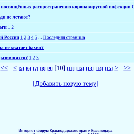
, посвящённых распространению коронавирусной инфекции 
ди не летают?
ьги
1
2
ей России
1
2
3
4
5
...
Последняя страница
а не хватает бахил?
заразившихся?
1
2
3
<<
<
[10]
>
>>
[5]
[6]
[7]
[8]
[9]
[11]
[12]
[13]
[14]
[15]
[Добавить новую тему]
Интернет-форум Краснодарского края и Краснодара