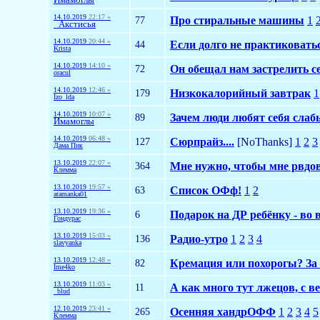
14.10.2019
22:17 »
77
Про стиральные машины
1
_Акстисья
14.10.2019
20:44 »
44
Если долго не практиковать
Krista
14.10.2019
14:10 »
72
Он обещал нам застрелить се
oracul
14.10.2019
12:46 »
179
Низкокалорийный завтрак
1
Izo_lda
14.10.2019
10:07 »
89
Зачем люди любят себя сла
Имамоглы
14.10.2019
06:48 »
127
Сюрпрайз....
[NoThanks]
1
2
3
Дама Пик
13.10.2019
22:07 »
364
Мне нужно, чтобы мне рвдов
Клемма
13.10.2019
19:57 »
63
Список ОФф!
1
2
atamanka01
13.10.2019
19:36 »
6
Подарок на ДР ребёнку - во 
Гондурас
13.10.2019
15:03 »
136
Радио-утро
1
2
3
4
slavyanka
13.10.2019
12:48 »
82
Кремация или похорогы? За
Ime4ko
13.10.2019
11:03 »
11
А как много тут лжецов, с в
_blud
12.10.2019
23:41 »
265
Осенняя хандрОФФ
1
2
3
4
5
Клемма