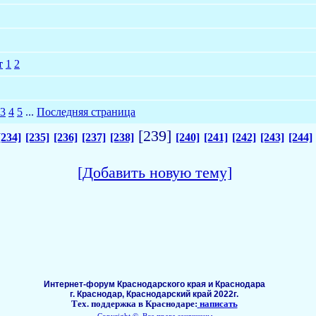
т
1
2
3
4
5
...
Последняя страница
[239]
[234]
[235]
[236]
[237]
[238]
[240]
[241]
[242]
[243]
[244]
[Добавить новую тему]
Интернет-форум Краснодарского края и Краснодара
г. Краснодар, Краснодарский край 2022г.
Тех. поддержка в Краснодаре:
написать
Copyright ©, Все права защищены