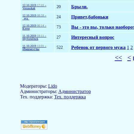
12.10.2019
17:03 »
20
Брыли.
Votonokak
12.10.2019
08:59 »
24
Привет,бабоньки
_eva_
12.10.2019
00:14 »
73
Вы - это вы, только наоборо
Кэтти
11.10.2019
19:11 »
27
Интересный вопрос
MySickDuck
11.10.2019
13:01 »
522
Ребенок от первого мужа
1
2
Имамоглы
<<
<
Модераторы:
Lido
Aдминистраторы:
Администратор
Тех. поддержка:
Тех. поддержка