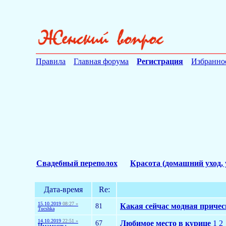
Правила
Главная форума
Регистрация
Избранно
Свадебный переполох
Красота (домашний уход, 
Дата-время
Re:
15.10.2019
08:27 »
81
Какая сейчас модная причес
Tucshka
14.10.2019
22:51 »
67
Любимое место в курице
1
2
Имамоглы