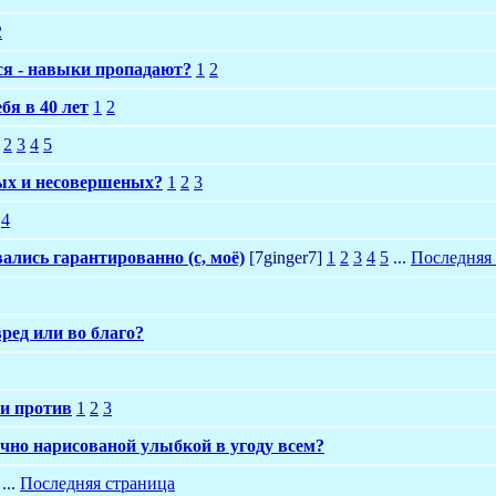
2
ся - навыки пропадают?
1
2
бя в 40 лет
1
2
2
3
4
5
бых и несовершеных?
1
2
3
4
ались гарантированно (с, моё)
[7ginger7]
1
2
3
4
5
...
Последняя
вред или во благо?
 и против
1
2
3
ечно нарисованой улыбкой в угоду всем?
...
Последняя страница