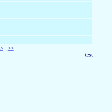
>
>>
test