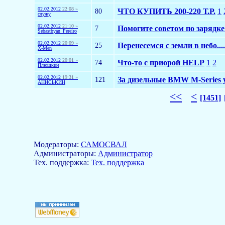
02.02.2012
22:08 »
80
ЧТО КУПИТЬ 200-220 Т.Р.
1
служу
02.02.2012
21:10 »
7
Помогите советом по зарядк
Sebastbyan_Pereiro
02.02.2012
20:09 »
25
Перенесемся с земли в небо....
X-Men
02.02.2012
20:01 »
74
Что-то с приорой HELP
1
2
Плюшкин
02.02.2012
19:31 »
121
За дизельные BMW M-Series 
АНИСЬКИН
<<
<
[1451]
Модераторы:
САМОСВАЛ
Aдминистраторы:
Администратор
Тех. поддержка:
Тех. поддержка