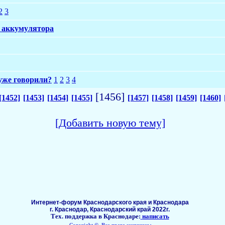
2
3
е аккумулятора
уже говорили?
1
2
3
4
[1456]
[1452]
[1453]
[1454]
[1455]
[1457]
[1458]
[1459]
[1460]
[Добавить новую тему]
Интернет-форум Краснодарского края и Краснодара
г. Краснодар, Краснодарский край 2022г.
Тех. поддержка в Краснодаре:
написать
Copyright ©, Все права защищены