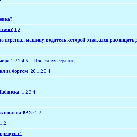
овка?
ствия?
1
2
перегнал машину, водитель которой отказался расчищать до
омера
1
2
3
4
5
...
Последняя страница
ня за бортом -20
1
2
3
4
Лабинска.
1
2
3
4
ужинки на ВАЗе
1
2
1
2
апрещено"