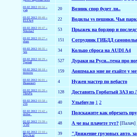
03.02.2012
09:50 »
20
Возник спор будет ли..
уэф
03.02.2012
09:49 »
22
Водилы vs пешики. Чья парк
ELEAv4
03.02.2012
09:47 »
53
Прыжек на бордюр и послед
Nikolas2
03.02.2012
09:27 »
151
Сотрудник ГИБДД самовольно 
sbars
03.02.2012
08:35 »
34
Кольцо сброса на AUDI A4
чех
03.02.2012
08:29 »
527
Дураки на Руси...тема про н
Третий
03.02.2012
08:18 »
159
Аояпма.ко мне не ехайте у ме
moscow
03.02.2012
06:01 »
4
Нужен мастер по вебасто
Иванович
03.02.2012
05:20 »
128
Доставить Горбатый ЗАЗ из 
ТВАРЬ
03.02.2012
03:58 »
40
Улыбнуло
1
2
216
02.02.2012
23:42 »
43
Подскажите как обрезать пр
drifter_
02.02.2012
23:39 »
48
А че вы плачете тут?
[Палач]
550
02.02.2012
22:10 »
39
"Движение грузовых авто. з
Beckar