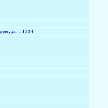
рогу для ...
1
2
3
4