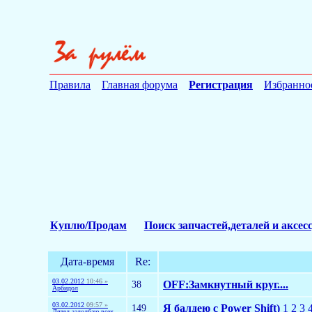
Правила
Главная форума
Регистрация
Избранно
Куплю/Продам
Поиск запчастей,деталей и аксес
Дата-время
Re:
03.02.2012
10:46 »
38
OFF:Замкнутный круг....
Арбидол
03.02.2012
09:57 »
149
Я балдею с Power Shift)
1
2
3
Дятел задолбаю всех