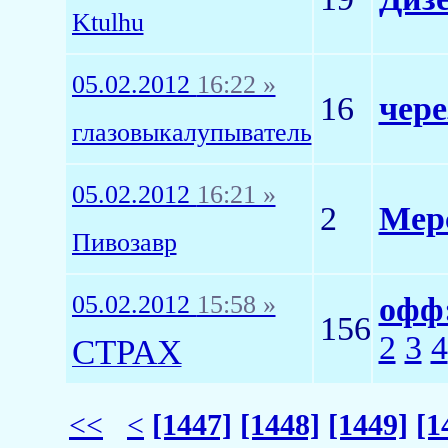
Ktulhu
05.02.2012
16:22 »
16
чере
глазовыкалупыватель
05.02.2012
16:21 »
2
Мерс
Пивозавр
05.02.2012
15:58 »
офф:
156
2
3
4
CTPAX
<<
<
[1447]
[1448]
[1449]
[1