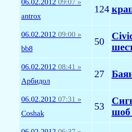
06.02.2012
09:07 »
124
краш
antrox
06.02.2012
09:00 »
Civi
50
шест
bb8
06.02.2012
08:41 »
27
Баян
Арбидол
06.02.2012
07:31 »
Сигн
53
шоб 
Coshak
06.02.2012
06:37 »