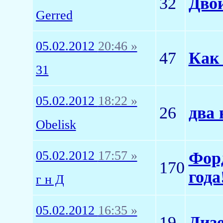
32
Дво
Gerred
05.02.2012
20:46 »
47
Как 
31
05.02.2012
18:22 »
26
два 
Obelisk
05.02.2012
17:57 »
Форд
170
года!
г н Д
05.02.2012
16:35 »
19
Дизе