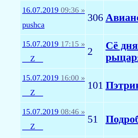
16.07.2019
09:36 »
306
Авиано
pushca
15.07.2019
17:15 »
Сё дня
2
рыцар
__Z__
15.07.2019
16:00 »
101
Пэтри
__Z__
15.07.2019
08:46 »
51
Подроб
__Z__