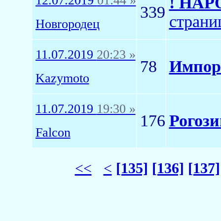
12.07.2019
01:44 »
! НАРО
339
страни
Новrородец
11.07.2019
20:23 »
78
Импор
Kazymoto
11.07.2019
19:30 »
176
Рогози
Falcon
<<
<
[135]
[136]
[137]