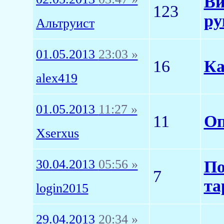
Ви
123
ру
Альтруист
01.05.2013
23:03 »
16
Ка
alex419
01.05.2013
11:27 »
11
Оп
Xserxus
30.04.2013
05:56 »
По
7
та
login2015
29.04.2013
20:34 »