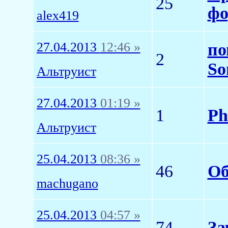
25
фо
alex419
27.04.2013
12:46 »
по
2
So
Альтруист
27.04.2013
01:19 »
1
Ph
Альтруист
25.04.2013
08:36 »
46
Об
machugano
25.04.2013
04:57 »
74
За