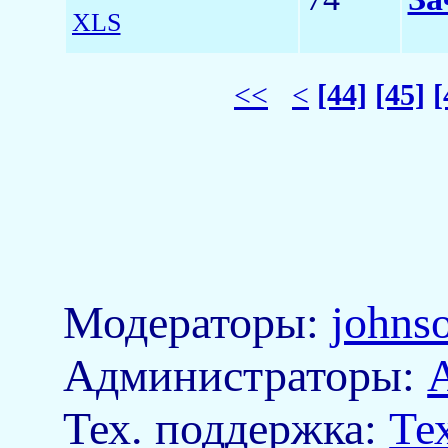
XLS
<<
<
[44]
[45]
[
Модераторы:
johns
Aдминистраторы:
Тех. поддержка:
Те