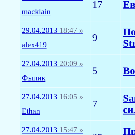
17
Ев
macklain
29.04.2013
18:47 »
По
9
St
alex419
27.04.2013
20:09 »
5
Во
Фыпик
27.04.2013
16:05 »
Sa
7
си
Ethan
27.04.2013
15:47 »
Пр