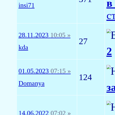
в
insi71
с
28.11.2023
10:05 »
27
kda
2
01.05.2023
07:15 »
124
Domanya
з
14.06.2022
07:02 »