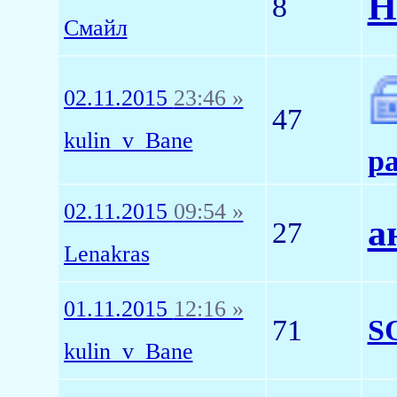
Н
8
Смайл
02.11.2015
23:46 »
47
kulin_v_Bane
р
02.11.2015
09:54 »
а
27
Lenakras
01.11.2015
12:16 »
71
S
kulin_v_Bane