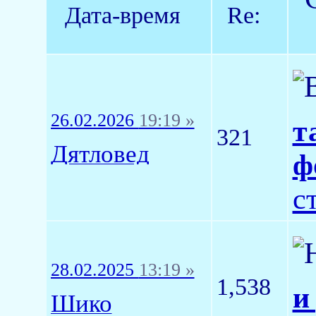
Дата-время
Re:
26.02.2026
19:19 »
т
321
Дятловед
ф
с
28.02.2025
13:19 »
1,538
и
Шико