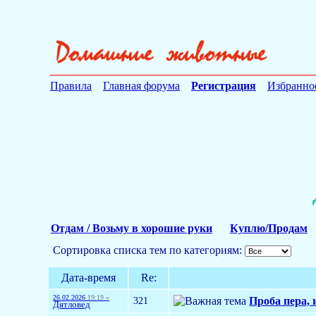
Правила
Главная форума
Регистрация
Избранно
Отдам / Возьму в хорошие руки
Куплю/Продам
Сортировка списка тем по категориям:
Дата-время
Re:
26.02.2026
19:19 »
321
Проба пера, 
Дятловед