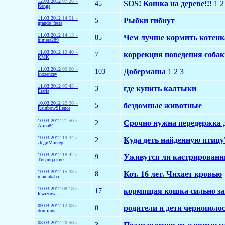
12.03.2012
07:26 »
45
SOS! Кошка на дереве!!!
1
2
Kenga
11.03.2012
14:51 »
5
Рыбки гибнут
grande_festa
11.03.2012
14:13 »
85
Чем лучше кормить котенк
himera289
11.03.2012
12:40 »
7
коррекция поведения собак
КМК
11.03.2012
09:00 »
103
Доберманы
1
2
3
inozencev
11.03.2012
05:45 »
3
где купить калтыки
Eraria
10.03.2012
22:26 »
5
бездомные животные
RainbowSilence
10.03.2012
21:50 »
2
Срочно нужна передержка д
Alina84
10.03.2012
19:34 »
2
Куда деть найденную птицу
ЛедиМастер
10.03.2012
18:42 »
9
Уживутся ли кастрированн
Тигрица кися
10.03.2012
15:33 »
8
Кот. 16 лет. Чихает кровью
mamababa
10.03.2012
08:18 »
17
кормящая кошка сильно заг
lewizowa
09.03.2012
12:08 »
0
родители и дети чернополо
dominus
08.03.2012
20:56 »
3