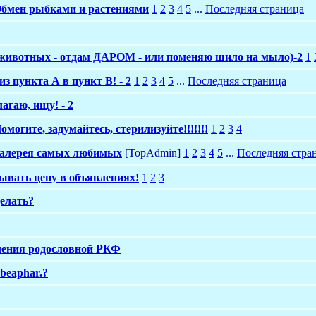
бмен рыбками и растениями
1
2
3
4
5
...
Последняя страница
животных - отдам ДАРОМ - или поменяю шило на мыло)-2
1
з пункта А в пункт В! - 2
1
2
3
4
5
...
Последняя страница
лагаю, ищу! - 2
омогите, задумайтесь, стерилизуйте!!!!!!!
1
2
3
4
алерея самых любимых
[TopAdmin]
1
2
3
4
5
...
Последняя стра
зывать цену в объявлениях!
1
2
3
делать?
чения родословной РКФ
beaphar.?