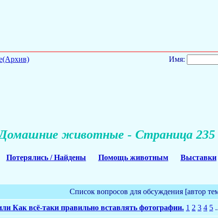
е(Архив)
Имя:
Домашние животные - Страница 235
Потерялись / Найдены
Помощь животным
Выставки
Список вопросов для обсуждения [автор те
или Как всё-таки правильно вставлять фотографии.
1
2
3
4
5
.