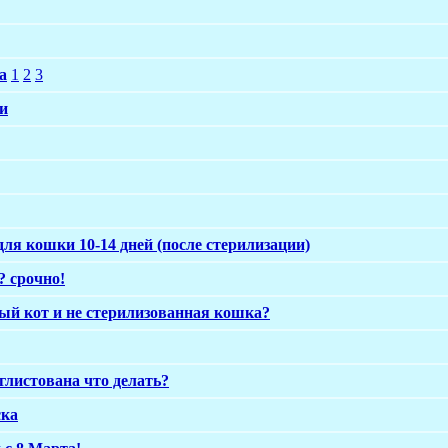
а
1
2
3
и
ля кошки 10-14 дней (после стерилизации)
? срочно!
ый кот и не стерилизованная кошка?
листована что делать?
ска