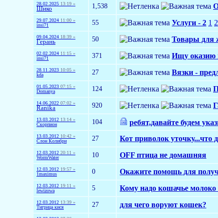
28.02.2025
13:19 »
1,538
О
Шико
29.07.2024
11:00 »
55
Услуги - 2
1
2
insi71
09.04.2024
18:39 »
50
Товары для 
Герань
02.02.2024
11:15 »
371
Ищу оказию и
insi71
28.11.2023
10:05 »
27
Вязки - пред
kda
01.05.2023
07:15 »
124
П
Domanya
14.06.2022
07:02 »
920
Г
Ranika
13.03.2012
13:14 »
104
ребят,давайте будем ука
Скорпион
13.03.2012
10:42 »
27
Кот приволок уточку...что 
Слон Колибри
12.03.2012
20:11 »
10
OFF птица не домашняя
WormWater
12.03.2012
19:57 »
0
Окажите помощь для полу
1maximus
12.03.2012
19:11 »
5
Кому надо кошачье молоко 
lewizowa
12.03.2012
13:39 »
27
для чего воруют кошек?
Тигрица кися