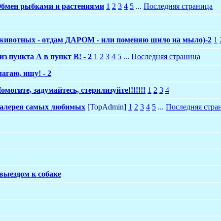
бмен рыбками и растениями
1
2
3
4
5
...
Последняя страница
животных - отдам ДАРОМ - или поменяю шило на мыло)-2
1
з пункта А в пункт В! - 2
1
2
3
4
5
...
Последняя страница
лагаю, ищу! - 2
омогите, задумайтесь, стерилизуйте!!!!!!!
1
2
3
4
алерея самых любимых
[TopAdmin]
1
2
3
4
5
...
Последняя стра
выездом к собаке