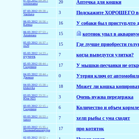
07.03.2012
09:34 »
20
Аптечка для кошки
sonikmama
07.03.2012
09:28 »
3
Подскажите ХОРОШЕГО вет
Varshava
06.03.2012
16:56 »
16
У собаки был приступ,что 
Катяка
06.03.2012
07:53 »
15
котенок упал в аквариу
Amaterasu
05.03.2012
16:37 »
15
Где лучше приобрести гол
os20
05.03.2012
14:23 »
7
когда выведутся улитки?
ручеек
05.03.2012
08:44 »
17
У мышки-песчанки не откр
Скорпион
04.03.2012
18:44 »
0
Утерян ключ от автомобил
Джекки
04.03.2012
15:28 »
18
Может ли кошка копироват
klukovka
03.03.2012
23:21 »
3
Очень нужна передержка
Юля Н25
03.03.2012
22:15 »
6
Количество и объем кормле
Скорпион
03.03.2012
16:53 »
7
хелп рыбы с ума сходят
хахол
03.03.2012
15:35 »
17
про котяток
Пшимамбапшипутра
02.03.2012
18:52 »
1