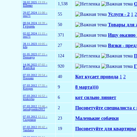
28.02.2025
13:19 »
1,538
О
Шико
29.07.2024
11:00 »
55
Услуги - 2
1
2
insi71
09.04.2024
18:39 »
50
Товары для 
Герань
02.02.2024
11:15 »
371
Ищу оказию и
insi71
28.11.2023
10:05 »
27
Вязки - пред
kda
01.05.2023
07:15 »
124
П
Domanya
14.06.2022
07:02 »
920
Г
Ranika
07.03.2012
20:54 »
40
Кот кусает провода
1
2
Плохиш
07.03.2012
17:35 »
9
8 марта))))
Kotopes
07.03.2012
16:52 »
6
кот сильно линяет
klukovka
07.03.2012
13:46 »
2
Посоветуйте специалиста с 
larisalysenko2012
07.03.2012
12:11 »
23
Маленькие собачки
Скорпион
07.03.2012
09:42 »
19
Посоветуйте для квартиры
Varshava