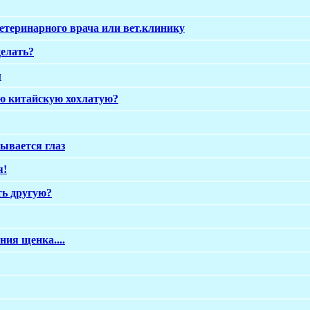
еринарного врача или вет.клинику
делать?
м
ую китайскую хохлатую?
ывается глаз
я!
ь другую?
ния щенка....