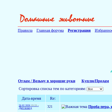
Правила
Главная форума
Регистрация
Избранно
Отдам / Возьму в хорошие руки
Куплю/Продам
Сортировка списка тем по категориям:
Дата-время
Re:
26.02.2026
19:19 »
321
Проба пера, 
Дятловед