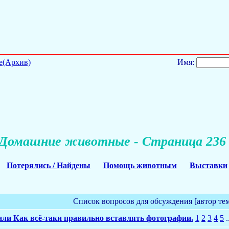
е(Архив)
Имя:
Домашние животные - Страница 236
Потерялись / Найдены
Помощь животным
Выставки
Список вопросов для обсуждения [автор те
или Как всё-таки правильно вставлять фотографии.
1
2
3
4
5
.