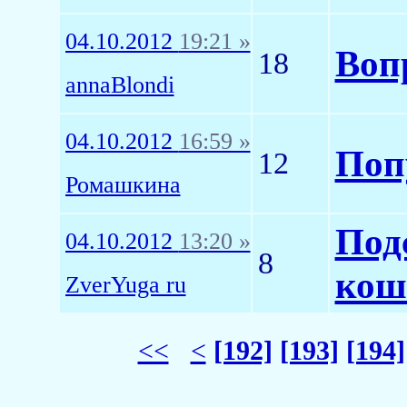
04.10.2012
19:21 »
Воп
18
annaBlondi
04.10.2012
16:59 »
Поп
12
Ромашкина
Под
04.10.2012
13:20 »
8
кош
ZverYuga ru
<<
<
[192]
[193]
[194]