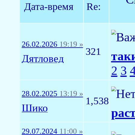
Дата-время
Re:
26.02.2026
19:19 »
321
так
Дятловед
2
3
28.02.2025
13:19 »
1,538
Шико
рас
29.07.2024
11:00 »