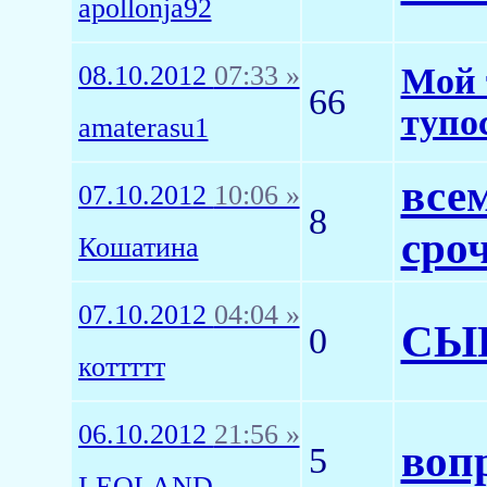
apollonja92
08.10.2012
07:33 »
Мой 
66
тупо
amaterasu1
все
07.10.2012
10:06 »
8
сро
Кошатина
07.10.2012
04:04 »
СЫ
0
коттттт
06.10.2012
21:56 »
воп
5
LEOLAND