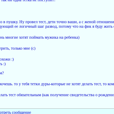
о в пушку. Ну провел тест, дети точно ваши, а с женой отношен
ющий ее логичный шаг развод, потому что на фик я буду жить с 
ень многие хотят поймать мужика на ребенка)
рить, только мне (с)
охожи :)
ь :)
 м?
очешь. то у тебя тетки дуры-которые не хотят делать тест, то ко
елать тест обязательным (как получение свидетельства о рождении