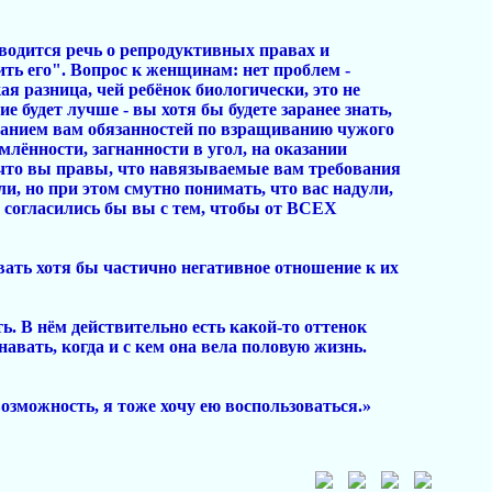
аводится речь о репродуктивных правах и
бить его". Вопрос к женщинам: нет проблем -
ая разница, чей ребёнок биологически, это не
е будет лучше - вы хотя бы будете заранее знать,
ванием вам обязанностей по взращиванию чужого
млённости, загнанности в угол, на оказании
ь, что вы правы, что навязываемые вам требования
и, но при этом смутно понимать, что вас надули,
о согласились бы вы с тем, чтобы от ВСЕХ
ать хотя бы частично негативное отношение к их
ь. В нём действительно есть какой-то оттенок
навать, когда и с кем она вела половую жизнь.
озможность, я тоже хочу ею воспользоваться.»