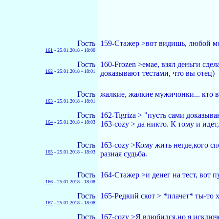
Гость
159-Стажер >вот видишь, любой мо
161
-
25.01.2018 - 18:00
Гость
160-Frozen >емае, взял деньги сде
162
-
25.01.2018 - 18:01
доказывают тестами, что вы отец)
Гость
жалкие, жалкие мужичонки... кто в
163
-
25.01.2018 - 18:01
Гость
162-Tigriza > "пусть сами доказыва
164
-
25.01.2018 - 18:03
163-cozy > да никто. К тому и идет,
Гость
163-cozy >Кому жить негде,кого с
165
-
25.01.2018 - 18:03
разная судьба.
Гость
164-Стажер >и денег на тест, вот п
166
-
25.01.2018 - 18:08
Гость
165-Редкий скот > *плачет* ты-то 
167
-
25.01.2018 - 18:08
Гость
167-cozy >Я влюбился,но я исключ