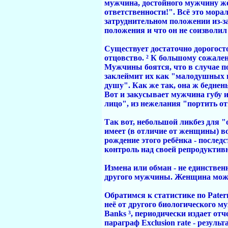
мужчина, достойного мужчину жен
ответственности!". Всё это мора
затруднительном положении из-за
положения и что он не соизволил
Существует достаточно дорогост
отцовство. ² К большому сожален
Мужчины боятся, что в случае п
заклеймит их как "малодушных пр
душу". Как же так, она ж беднен
Вот и закусывает мужчина губу и
лицо", из нежелания "портить о
Так вот, небольшой ликбез для "
имеет (в отличие от женщины) во
рождение этого ребёнка - послед
контроль над своей репродуктивн
Измена или обман - не единстве
другого мужчины. Женщина может
Обратимся к статистике по Patern
неё от другого биологического м
Banks ³, периодически издает от
параграф Exclusion rate - резуль