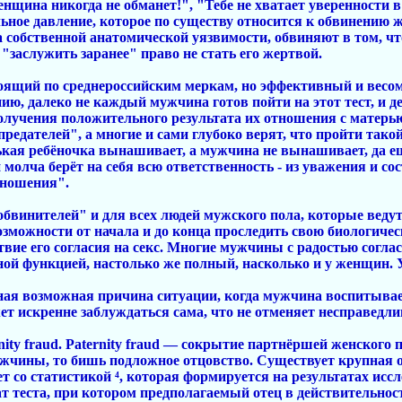
щина никогда не обманет!", "Тебе не хватает уверенности в 
льное давление, которое по существу относится к обвинению
 собственной анатомической уязвимости, обвиняют в том, что
 "заслужить заранее" право не стать его жертвой.
оящий по среднероссийским меркам, но эффективный и весомы
ию, далеко не каждый мужчина готов пойти на этот тест, и де
олучения положительного результата их отношения с матерью
едателей", а многие и сами глубоко верят, что пройти такой
ькая ребёночка вынашивает, а мужчина не вынашивает, да ещё
 молча берёт на себя всю ответственность - из уважения и с
тношения".
обвинителей" и для всех людей мужского пола, которые веду
зможности от начала и до конца проследить свою биологическ
ствие его согласия на секс. Многие мужчины с радостью сог
ой функцией, настолько же полный, насколько и у женщин. У
нная возможная причина ситуации, когда мужчина воспитывае
 искренне заблуждаться сама, что не отменяет несправедли
ity fraud. Paternity fraud — сокрытие партнёршей женского п
ужчины, то бишь подложное отцовство. Существует крупная о
чет со статистикой ⁴, которая формируется на результатах ис
тат теста, при котором предполагаемый отец в действительнос