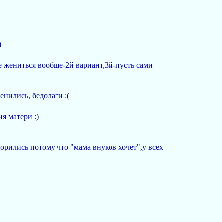
)
не жениться вообще-2й вариант,3й-пусть сами
енились, бедолаги :(
ия матери :)
орились потому что "мама внуков хочет",у всех