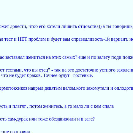
жет довести, чтоб его хотели лишить отцовства)) а ты говоришь
лал тест и НЕТ проблем и будет вам справедливость-1й вариант, 
ас заставлял жениться на этих самых? еще и по залету поди подж
ют тестами, что вы отец" - так на это достаточно устного заявлен
 что не будет браков. Точнее будут - гостевые.
пермотоксикоз накрыл девятым валом,кого захомутали и оплодотв
усть и платят , потом женитесь, а то мало ли с кем спала
хоть сам-дурак или тоже обездвижили и в загс?
ение из правил.