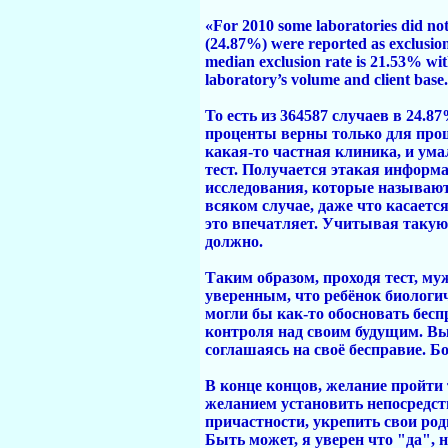
«For 2010 some laboratories did not
(24.87%) were reported as exclusions
median exclusion rate is 21.53% wit
laboratory’s volume and client base
То есть из 364587 случаев в 24.
проценты верны только для прош
какая-то частная клиника, и ума
тест. Получается этакая информ
исследования, которые называют
всяком случае, даже что касается
это впечатляет. Учитывая такую 
должно.
Таким образом, проходя тест, м
уверенным, что ребёнок биологич
могли бы как-то обосновать бесп
контроля над своим будущим. Вы
соглашаясь на своё бесправие. Б
В конце концов, желание пройти 
желанием установить непосредст
причастности, укрепить свои роди
Быть может, я уверен что "да", 