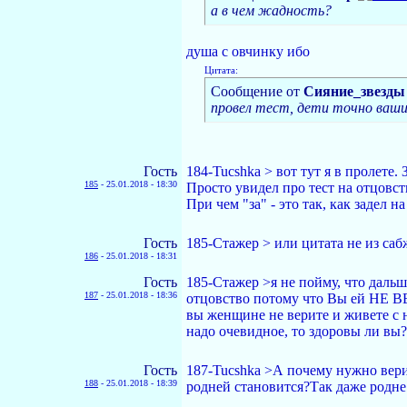
а в чем жадность?
душа с овчинку ибо
Цитата:
Сообщение от
Сияние_звезды
провел тест, дети точно ваш
Гость
184-Tucshka > вот тут я в пролете.
185
-
25.01.2018 - 18:30
Просто увидел про тест на отцовств
При чем "за" - это так, как задел н
Гость
185-Стажер > или цитата не из саб
186
-
25.01.2018 - 18:31
Гость
185-Стажер >я не пойму, что дальш
187
-
25.01.2018 - 18:36
отцовство потому что Вы ей НЕ ВЕ
вы женщине не верите и живете с не
надо очевидное, то здоровы ли вы?
Гость
187-Tucshka >А почему нужно вери
188
-
25.01.2018 - 18:39
родней становится?Так даже родне 