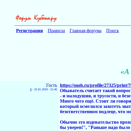
Регистрация
Правила
Главная форума
Поиск
«А
Гость
https://snob.ru/profile/27325/print/
0
-
25.01.2018 - 15:46
Обыватель считает такой вопрос
- и малодушия, и трусости, и бе
Много чего ещё. Стоит ли говори
который осмелился захотеть знат
безответственном подлеце, что м
Обычно это издевательство про
бы уверен!", "Раньше надо было