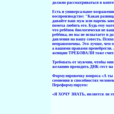
должно рассматриваться в конте
Есть и универсальное возражение
воспроизводстве: "Какая разница
давайте ваш муж или парень заве
помеха любить его. Будь ему мат
что ребёнок биологически не ва
ребёнка, но вы не испытаете и д
давления на вашу совесть. Психо
неправомочны. Это лучше, чем ощ
а вашими правами пренебрегли. 
женщин ТРЕБОВАЛИ тоже считат
Требовать от мужчин, чтобы они
желанию проходить ДНК-тест на о
Формулировочку вопроса «А ты ув
сомнения в способностях человека
Переформулируем:
«Я ХОЧУ ЗНАТЬ, является ли это