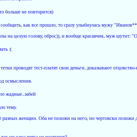
это больше не повторится)
 сообщить, как все прошло, то сразу улыбнулась мужу "Иванов*
пы на целую голову, оброс)), и вообще красавчик, муж шутит: "О
ать :(
 тетки проводят тест-платят свои деньги, доказывают отцовство
иод осмысления.
упо жадные..забей
ую тему.
разных женщин. Оба не похожи на него, но чертовски похожи дру
 так ни одна тетка не поступит?