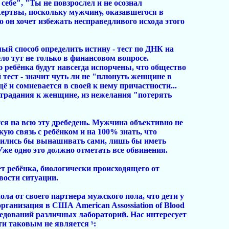
себе", "Ты не повзрослел и не осознал
 жертвы, поскольку мужчину, оказавшегося в
 он хочет избежать несправедливого исхода этого
й способ определить истину - тест по ДНК на
ло тут не только в финансовом вопросе.
 ребёнка будут навсегда испорчены, что общество
 тест - значит чуть ли не "плюнуть женщине в
 и сомневается в своей к нему причастности...
острадания к женщине, из нежелания "потерять
тся на всю эту дребедень. Мужчина объективно не
ую связь с ребёнком и на 100% знать, что
ласились бы вынашивать сами, лишь бы иметь
же одно это должно отметать все обвинения.
т ребёнка, биологически происходящего от
вости ситуации.
ола от своего партнера мужского пола, что дети у
рганизация в США American Assossiation of Blood
следований различных лабораторий. Нас интересует
ти таковым не является ⁵: