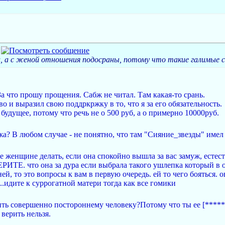
и, а с женой отношения подосраны, потому что такие галимы
 За что прошу прощения. Сабж не читал. Там какая-то срань.
о и выразил свою поддркржку в то, что я за его обязательность.
а будущее, потому что речь не о 500 руб, а о примерно 10000руб.
жа? В любом случае - не понятно, что там "Сияние_звезды" имел в
е женщине делать, если она спокойно вышла за вас замуж, естес
РИТЕ. что она за дура если выбрала такого ушлепка который в о
й, то это вопросы к вам в первую очередь. ей то чего бояться. он
..идите к суррогатной матери тогда как все гомики
ть совершенно постороннему человеку?Потому что ты ее [*****]
верить нельзя.