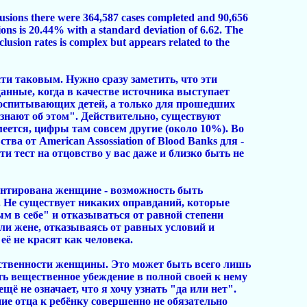
lusions there were 364,587 cases completed and 90,656
ions is 20.44% with a standard deviation of 6.62. The
lusion rates is complex but appears related to the
сти таковым. Нужно сразу заметить, что эти
анные, когда в качестве источника выступает
 воспитывающих детей, а только для прошедших
знают об этом". Действительно, существуют
еется, цифры там совсем другие (около 10%). Во
а от American Assossiation of Blood Banks для -
и тест на отцовство у вас даже и близко быть не
рантирована женщине - возможность быть
. Не существует никаких оправданий, которые
м в себе" и отказываться от равной степени
ли жене, отказываясь от равных условий и
её не красят как человека.
етственности женщины. Это может быть всего лишь
ь вещественное убеждение в полной своей к нему
щё не означает, что я хочу узнать "да или нет".
ние отца к ребёнку совершенно не обязательно