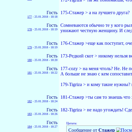
Гость
175-Стажер > а на лучшего друга?
177
-
25.01.2018 - 18:18
Гость
Сомневаются обычно те у кого рыл
178
-
25.01.2018 - 18:19
унижают честную женщину. И следу
Гость
176-Стажер >еще как поступит, оч
179
-
25.01.2018 - 18:19
Гость
173-Редкий скот > никому нельзя ве
180
-
25.01.2018 - 18:20
Гость
177-cozy > на меня чтоль? Не. Не п
181
-
25.01.2018 - 18:22
А больше не знаю с кем сопоставит
179-Tigriza > и кому такие нужны?
Гость
181-Стажер >ты сам то знаешь что х
182
-
25.01.2018 - 18:24
Гость
182-Tigriza > не надо угождать! Сд
183
-
25.01.2018 - 18:26
Гость
Цитата:
184
-
25.01.2018 - 18:27
Сообщение от
Стажер