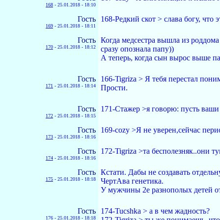
168
-
25.01.2018 - 18:10
Гость
168-Редкий скот > слава богу, что 
169
-
25.01.2018 - 18:11
Гость
Когда медсестра вышла из роддома
170
-
25.01.2018 - 18:12
сразу опознала папу))
А теперь, когда сын вырос выше па
Гость
166-Tigriza > Я тебя перестал поним
171
-
25.01.2018 - 18:14
Прости.
Гость
171-Стажер >я говорю: пусть ваши
172
-
25.01.2018 - 18:15
Гость
169-cozy >Я не уверен,сейчас пер
173
-
25.01.2018 - 18:16
Гость
172-Tigriza >та бесполезняк..они т
174
-
25.01.2018 - 18:16
Гость
Кстати. Дабы не создавать отдельн
175
-
25.01.2018 - 18:18
ЧертАва генетика.
У мужчины 2е разнополых детей от 
Гость
174-Tucshka > а в чем жадность?
176
-
25.01.2018 - 18:18
172-Tigriza > ты же понимаешь, что