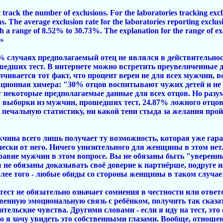
 track the number of exclusions. For the laboratories tracking exc
. The average exclusion rate for the laboratories reporting exclus
h a range of 8.52% to 30.73%. The explanation for the range of exc
.»
87% случаях предполагаемый отец не являлся в действительно
едших тест. В интернете можно встретить преувеличенные д
лчивается тот факт, что процент верен не для всех мужчин,
ационная химера: "30% отцов воспитывают чужих детей и не 
 некоторые предполагаемые данные для всех отцов. Но разум
 выборки из мужчин, прошедших тест, 24.87% ложного отцовств
печальную статистику, ни какой тени стыда за желания пройт
ужчина всего лишь получает ту возможность, которая уже га
ески от него. Ничего унизительного для женщины в этом нет
равие мужчин в этом вопросе. Вы не обязаны быть "уверенны
 не обязаны доказывать своё доверие к партнёрше, подруге и
олее того - любые обиды со стороны женщины в таком случае 
тест не обязательно означает сомнения в честности или отв
венную эмоциональную связь с ребёнком, получить так сказат
тельские чувства. Другими словами - если я иду на тест, это е
но я хочу увидеть это собственными глазами. Вообще, отноше