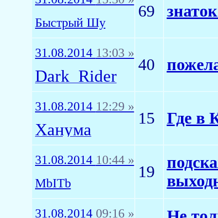
69
знаток
Быстрый Шу
31.08.2014
13:03 »
40
пожел
Dark_Rider
31.08.2014
12:29 »
15
Где в 
Ханума
31.08.2014
10:44 »
подска
19
выход
MbITb
31.08.2014
09:16 »
Не тол