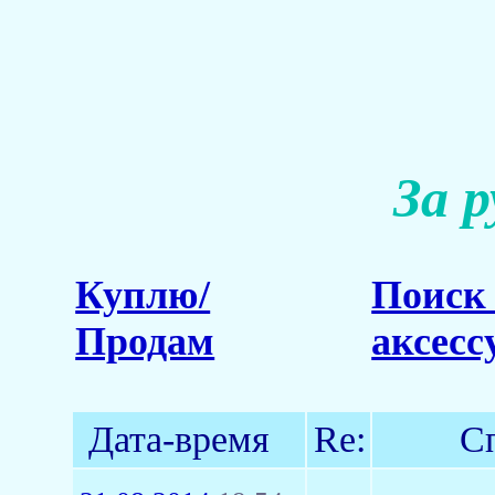
За 
Куплю/
Поиск 
Продам
аксесс
Дата-время
Re:
С