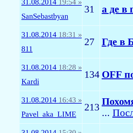
31.08.2014
19:54 »
31
а де в
SanSebastbyan
31.08.2014
18:31 »
27
Где в 
811
31.08.2014
18:28 »
134
OFF п
Kardi
31.08.2014
16:43 »
Похомя
213
...
Посл
Pavel_aka_LIME
31.08.2014
15:30 »