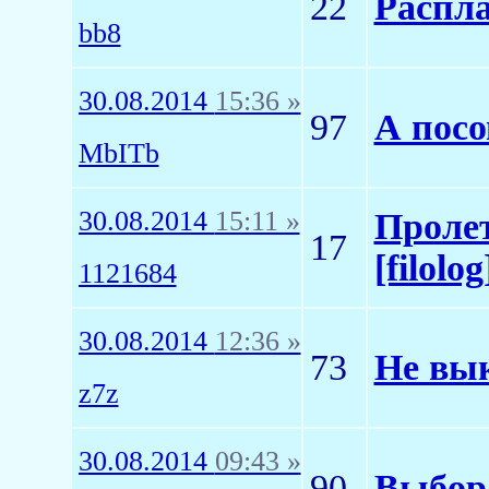
22
Распла
bb8
30.08.2014
15:36 »
97
А пос
MbITb
30.08.2014
15:11 »
Пролет
17
[filolog
1121684
30.08.2014
12:36 »
73
Не вык
z7z
30.08.2014
09:43 »
90
Выбор 