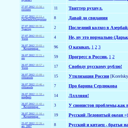
27.07.2012
15:56 »
11
Твиттер рухнул.
cocinero
27.07.2012
12:11 »
8
Давай до свидания
OneDashOfAngostura
27.07.2012
09:39 »
2
Последний колхоз в Азерба
Трактор
27.07.2012
09:05 »
4
Не, ну это нормально (Дарьк
Yorsh
26.07.2012
23:03 »
96
О казаках.
1
2
3
_Кошница_
26.07.2012
22:21 »
59
Прогресс в России.
1
2
reo
26.07.2012
18:57 »
17
Свободу русскому рублю!
Yorsh
26.07.2012
15:09 »
15
Утилизация России
[Korelsky
oldzanuda
26.07.2012
13:46 »
7
Про барина Сердюкова
oldzanuda
26.07.2012
11:59 »
14
Лллляяя!
кифир
26.07.2012
11:43 »
3
У сионистов проблемы,как 
_Кошница_
26.07.2012
11:16 »
19
Русский Ледовитый океан =)
_Кошница_
25.07.2012
22:26 »
8
Русский и китаец - братья н
ars_2007