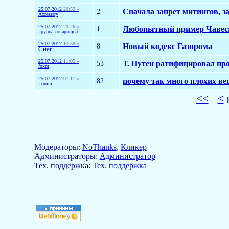
25.07.2012
20:59 »
2
Сначала запрет митингов, за
Accessary
25.07.2012
20:26 »
1
Любопытный пример Чавеса 
Группа товарищей
25.07.2012
13:58 »
8
Новый кодекс Газпрома
Снег
25.07.2012
11:05 »
53
Т. Путен ратифицировал пр
foxm
25.07.2012
07:11 »
82
почему так много плохих ве
Lomm
<<
<
Модераторы:
NoThanks
,
Кликер
Aдминистраторы:
Администратор
Тех. поддержка:
Тех. поддержка