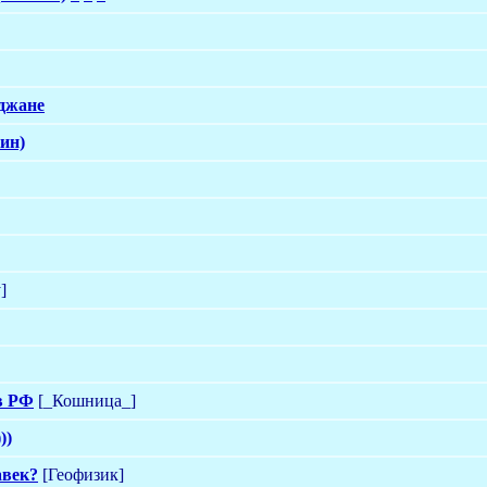
йджане
ин)
]
в РФ
[_Кошница_]
))
авек?
[Геофизик]