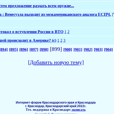
тем предложение раздать всем оружие...
: Венесуэла выходит из межамериканского аналога ЕСПЧ.
[
отокол о вступлении России в ВТО
1
2
щей происходит в Америке? (с)
1
2
3
[899]
[894]
[895]
[896]
[897]
[898]
[900]
[901]
[902]
[903]
[904]
[Добавить новую тему]
Интернет-форум Краснодарского края и Краснодара
г. Краснодар, Краснодарский край 2022г.
Тех. поддержка в Краснодаре:
написать
Copyright ©, Все права защищены