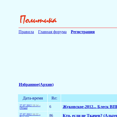
Правила
Главная форума
Регистрация
Избранное(Архив)
Дата-время
Re:
27.07.2012
19:14 »
6
Жуковское-2012... Блеск В
OSland
27.07.2012
16:22 »
86
Кто, если не Ткачев? (Альте
Кузьмич