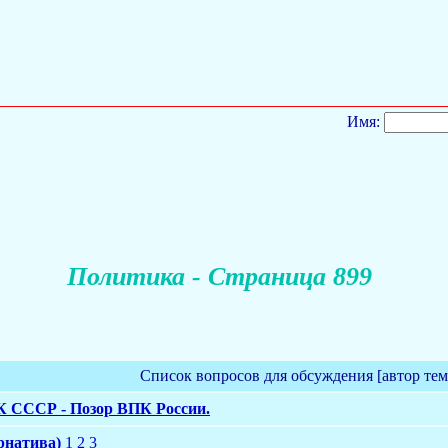
Имя:
Политика - Страница 899
Список вопросов для обсуждения [автор те
ПК СССР - Позор ВПК России.
рнатива)
1
2
3