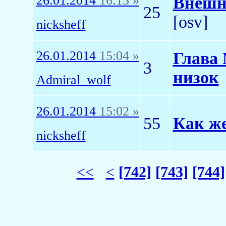
26.01.2014
16:15 »
Внешни
25
[osv]
nicksheff
26.01.2014
15:04 »
Глава
3
низок
Admiral_wolf
26.01.2014
15:02 »
55
Как же
nicksheff
<<
<
[742]
[743]
[744]