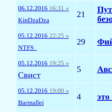
06.12.2016
16:31 »
Пут
21
без
KinDzaDza
05.12.2016
22:25 »
29
Фий
NTFS_
05.12.2016
19:25 »
5
Авс
Свист
05.12.2016
19:00 »
4
это
Barmallei