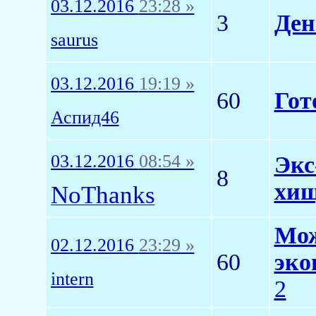
03.12.2016
23:28 »
3
Ден
saurus
03.12.2016
19:19 »
60
Гот
Аспид46
03.12.2016
08:54 »
Экс
8
хищ
NoThanks
Мож
02.12.2016
23:29 »
60
эко
intern
2