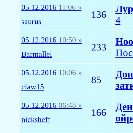
05.12.2016
11:06 »
Лур
136
4
saurus
05.12.2016
10:50 »
Ноо
233
Пос
Barmallei
05.12.2016
10:06 »
Дон
85
зат
claw15
05.12.2016
06:48 »
Ден
166
ойр
nicksheff