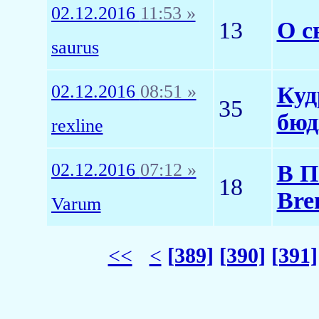
02.12.2016
11:53 »
13
О с
saurus
02.12.2016
08:51 »
Куд
35
бюд
rexline
02.12.2016
07:12 »
В П
18
Bre
Varum
<<
<
[389]
[390]
[391]