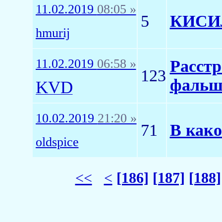
11.02.2019
08:05 »
5
КИСИЛ
hmurij
11.02.2019
06:58 »
Расстр
123
фальши
KVD
10.02.2019
21:20 »
71
В како
oldspice
<<
<
[186]
[187]
[188]