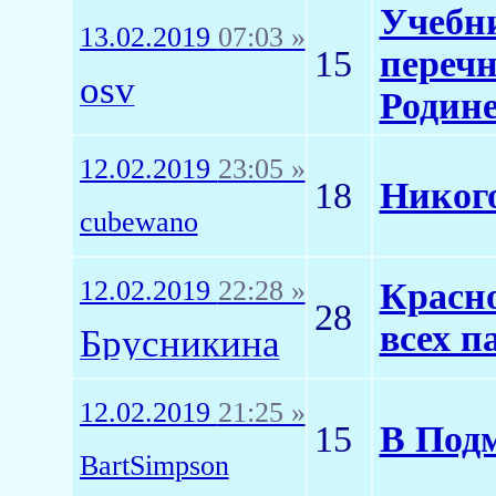
Учебни
13.02.2019
07:03 »
15
перечн
osv
Родин
12.02.2019
23:05 »
18
Никого
cubewano
12.02.2019
22:28 »
Красно
28
всех п
Брусникина
12.02.2019
21:25 »
15
В Подм
BartSimpson