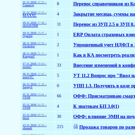
21.11.2016
15:32 »
8
Перенос справочников из К
Секвестр
21.11.2016
12:53 »
4
Закрытие месяца, суммы н
MAXXL
19.11.2016
17:48 »
11
Перенос из ЗУП 2.5 в ЗУП 8.
shotsdv2008
19.11.2016
13:47 »
1
ERP Оплата страховых взн
ОдноЦе
18.11.2016
22:29 »
2
Упрощенный учет НДФЛ в З
GSokolov
18.11.2016
21:11 »
1
Как в КА посмотреть реали
Кондрат2
17.11.2016
19:56 »
33
Внесение изменений в кон
oops!
16.11.2016
12:02 »
5
УТ 11.2 Вопрос про "Ввод 
user1C
16.11.2016
11:26 »
0
УПП 1.3. Получить в коде п
SergeyS
15.11.2016
13:01 »
66
ОФФ: Присматриваю смартф
USSR
15.11.2016
10:35 »
4
К знатокам БП 3.0(1)
USSR
15.11.2016
09:53 »
30
ОФФ: влияние ЭМИ на поч
bma1
13.11.2016
18:59 »
215
Продажа товаров по раз
ohreneli