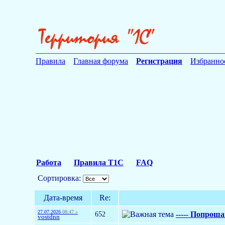
Правила
Главная форума
Регистрация
Избранно
Работа
Правила Т1С
FAQ
Сортировка:
Дата-время
Re:
27.07.2026
08:47 »
652
----- Попрошай
vostdnn