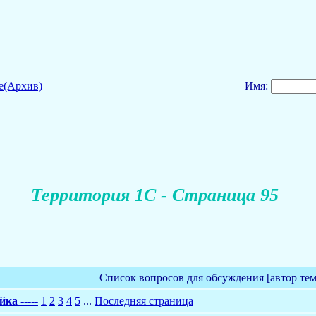
е(Архив)
Имя:
Территория 1С - Страница 95
Список вопросов для обсуждения [автор те
ка -----
1
2
3
4
5
...
Последняя страница