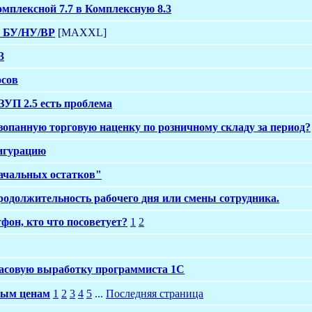
омплексной 7.7 в Комплексную 8.3
а БУ/НУ/ВР
[MAXXL]
3
осов
УП 2.5 есть проблема
зопанную торговую наценку по розничному складу за период?
фигурацию
начальных остатков"
родолжительность рабочего дня или смены сотрудника.
он, кто что посоветует?
1
2
асовую выработку программиста 1С
ным ценам
1
2
3
4
5
...
Последняя страница