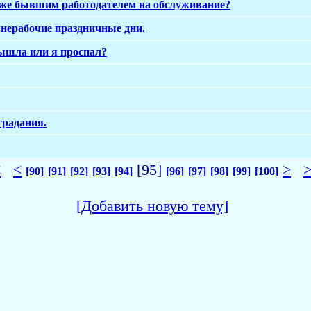
уже бывшим работодателем на обслуживание?
 нерабочие праздничные дни.
вышла или я проспал?
традания.
<
<
[95]
>
[90]
[91]
[92]
[93]
[94]
[96]
[97]
[98]
[99]
[100]
[Добавить новую тему]