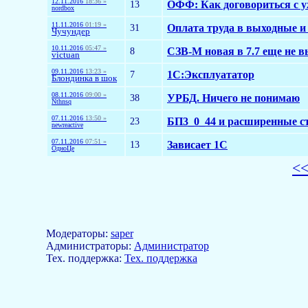
12.11.2016
18:36 »
13
ОФФ: Как договориться с 
nordbox
11.11.2016
01:19 »
31
Оплата труда в выходные и
Чучундер
10.11.2016
05:47 »
8
СЗВ-М новая в 7.7 еще не 
victuan
09.11.2016
13:23 »
7
1С:Эксплуататор
Блондинка в шок
08.11.2016
09:00 »
38
УРБД. Ничего не понимаю
Nthnsq
07.11.2016
13:50 »
23
БП3_0_44 и расширенные с
newreactive
07.11.2016
07:51 »
13
Зависает 1С
ОдноЦе
<
Модераторы:
saper
Aдминистраторы:
Администратор
Тех. поддержка:
Тех. поддержка