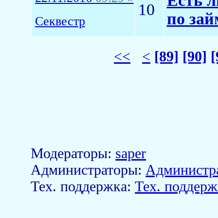
Есть л
10
по зай
Секвестр
<<
<
[89]
[90]
[
Модераторы:
saper
Aдминистраторы:
Администр
Тех. поддержка:
Тех. поддерж