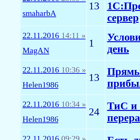
13
1С:Пре
smaharbA
сервер
22.11.2016
14:11 »
Услови
1
день
MagAN
22.11.2016
10:36 »
Прямы
13
прибы
Helen1986
22.11.2016
10:34 »
ТиС и 
24
перера
Helen1986
22.11.2016
09:29 »