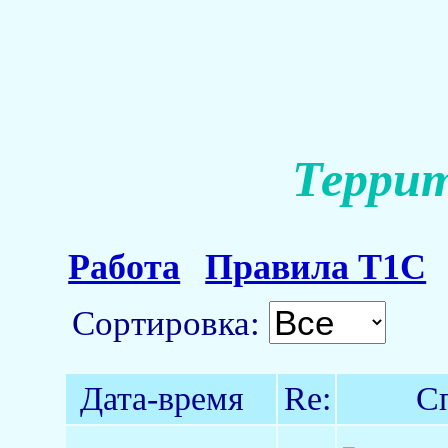
Террит
Работа
Правила Т1С
Сортировка:
Дата-время
Re:
С