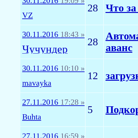
30.11.2016
19:09 »
28
Что за
VZ
30.11.2016
18:43 »
Автом
28
аванс
Чучундер
30.11.2016
10:10 »
12
загруз
mavayka
27.11.2016
17:28 »
5
Подкор
Buhta
27.11.2016
16:59 »