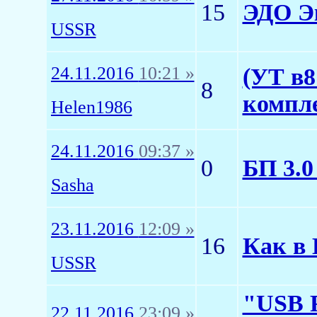
15
ЭДО Э
USSR
24.11.2016
10:21 »
(УТ в8
8
компл
Helen1986
24.11.2016
09:37 »
0
БП 3.0
Sasha
23.11.2016
12:09 »
16
Как в 
USSR
"USB R
22.11.2016
23:09 »