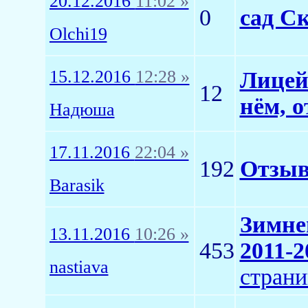
20.12.2016
11:02 »
0
сад С
Olchi19
15.12.2016
12:28 »
Лицей
12
нём, о
Надюша
17.11.2016
22:04 »
192
Отзыв
Barasik
Зимне
13.11.2016
10:26 »
453
2011-2
nastiava
страни