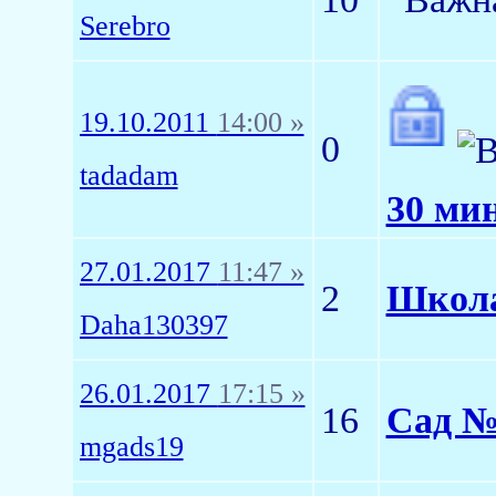
Serebro
19.10.2011
14:00 »
0
tadadam
30 мин
27.01.2017
11:47 »
2
Школа
Daha130397
26.01.2017
17:15 »
16
Сад №
mgads19