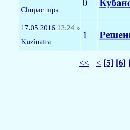
0
Кубано
Chupachups
17.05.2016
13:24 »
1
Решени
Kuzinatra
<<
<
[5]
[6]