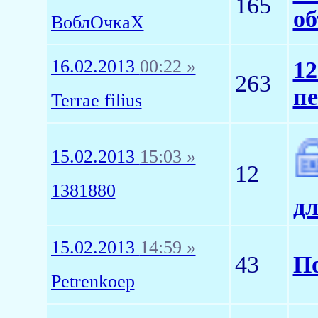
165
об
ВоблОчкаХ
16.02.2013
00:22 »
12
263
п
Terrae filius
15.02.2013
15:03 »
12
1381880
дл
15.02.2013
14:59 »
43
По
Petrenkoep