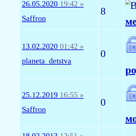
26.05.2020
19:42 »
8
Saffron
м
13.02.2020
01:42 »
0
planeta_detstva
ро
25.12.2019
16:55 »
0
Saffron
мо
18.02.2013
12:51 »