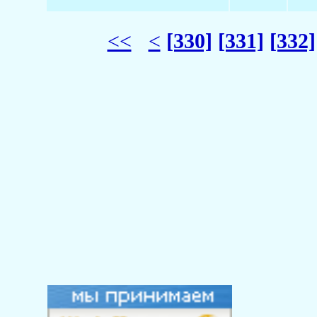
<<
<
[330]
[331]
[332]