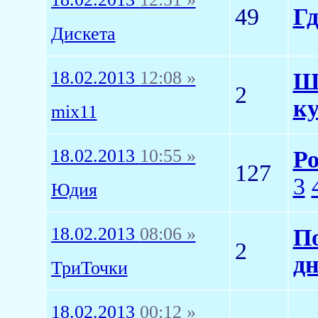
49
Гд
Дискета
18.02.2013
12:08 »
Шк
2
к
mix11
18.02.2013
10:55 »
Ро
127
3
Юдия
18.02.2013
08:06 »
По
2
дн
ТриТочки
18.02.2013
00:12 »