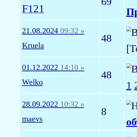
69
F121
П
21.08.2024
09:32 »
48
Kruela
[
01.12.2022
14:10 »
48
Welko
1
28.09.2022
10:32 »
8
maevs
об