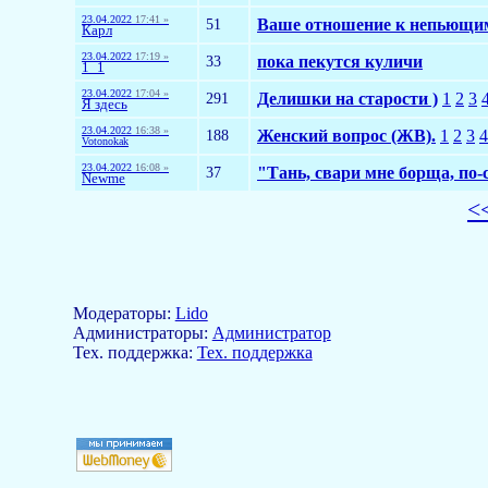
23.04.2022
17:41 »
51
Ваше отношение к непьющи
Карл
23.04.2022
17:19 »
33
пока пекутся куличи
1_1
23.04.2022
17:04 »
291
Делишки на старости )
1
2
3
Я здесь
23.04.2022
16:38 »
188
Женский вопрос (ЖВ).
1
2
3
4
Votonokak
23.04.2022
16:08 »
37
"Тань, свари мне борща, по-
Newme
<
Модераторы:
Lido
Aдминистраторы:
Администратор
Тех. поддержка:
Тех. поддержка