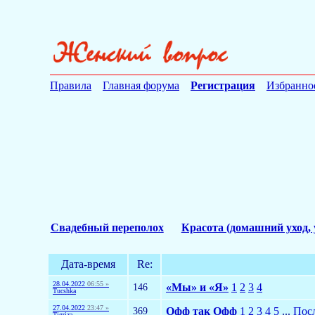
Правила
Главная форума
Регистрация
Избранно
Свадебный переполох
Красота (домашний уход, 
Дата-время
Re:
28.04.2022
06:55 »
146
«Мы» и «Я»
1
2
3
4
Tucshka
27.04.2022
23:47 »
369
Офф так Офф
1
2
3
4
5
...
Пос
Tigriza