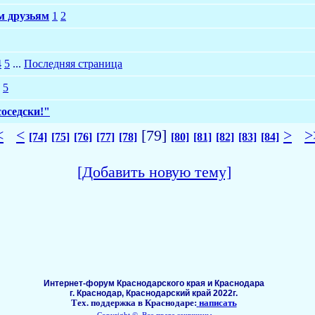
м друзьям
1
2
4
5
...
Последняя страница
5
соседски!"
<
<
[79]
>
>
[74]
[75]
[76]
[77]
[78]
[80]
[81]
[82]
[83]
[84]
[Добавить новую тему]
Интернет-форум Краснодарского края и Краснодара
г. Краснодар, Краснодарский край 2022г.
Тех. поддержка в Краснодаре:
написать
Copyright ©, Все права защищены