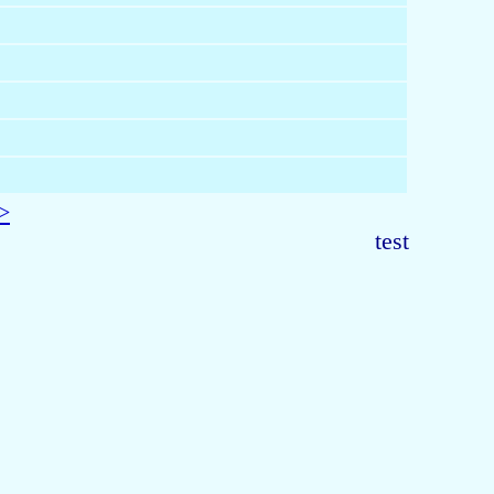
>
test