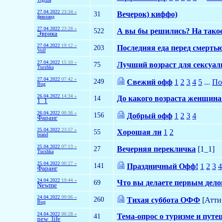
27.04.2022
23:34 »
31
Вечерок) киффо)
финланд
27.04.2022
23:28 »
522
А вы бы решились? На тако
Эврика
27.04.2022
19:12 »
203
Последняя еда перед смерть
Volf
27.04.2022
15:10 »
75
Лучший возраст для сексуа
Tucshka
27.04.2022
07:42 »
249
Свежий офф
1
2
3
4
5
...
По
Bug
26.04.2022
14:34 »
14
До какого возраста женщина
1_1
26.04.2022
00:36 »
156
Добрый офф
1
2
3
4
Фаранг
25.04.2022
23:57 »
55
Хорошая ли
1
2
brand
25.04.2022
07:13 »
27
Вечерняя перекличка
[1_1]
Tucshka
25.04.2022
00:27 »
141
Праздничный Офф!
1
2
3
4
Фаранг
24.04.2022
19:44 »
69
Что вы делаете первым делом
Newme
24.04.2022
09:06 »
260
Тихая суббота ОФФ
[Атти
Bug
24.04.2022
00:28 »
41
Тема-опрос о туризме и пут
new_life