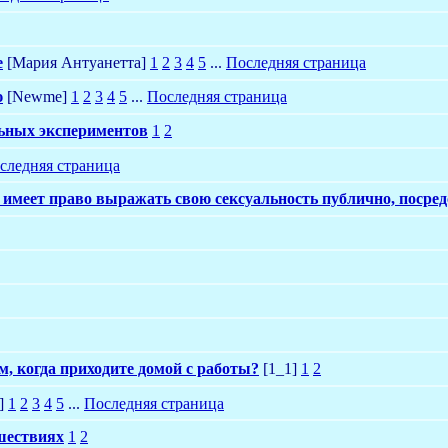
е
[Мария Антуанетта]
1
2
3
4
5
...
Последняя страница
ю
[Newme]
1
2
3
4
5
...
Последняя страница
льных экспериментов
1
2
следняя страница
 имеет право выражать свою сексуальность публично, посре
, когда приходите домой с работы?
[1_1]
1
2
]
1
2
3
4
5
...
Последняя страница
ешествиях
1
2