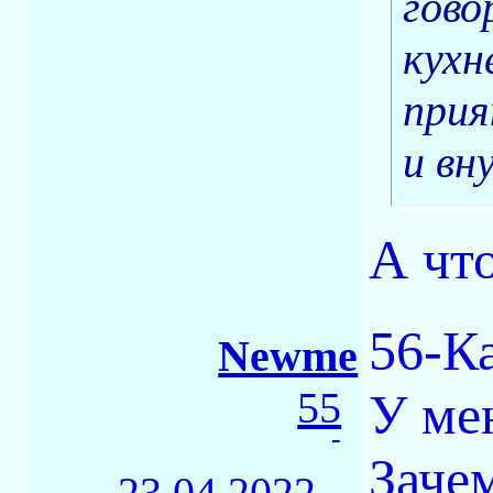
гово
кухн
прия
и вн
А что
56-К
Newme
55
У мен
-
Заче
23.04.2022 -