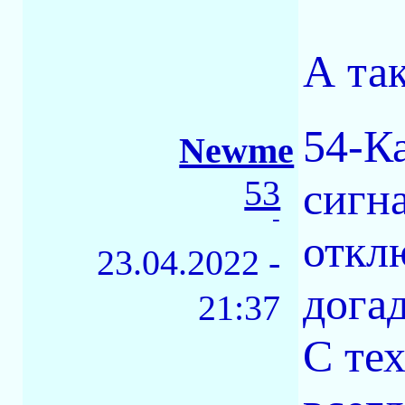
А та
54-К
Newme
53
сигна
-
откл
23.04.2022 -
дога
21:37
С те