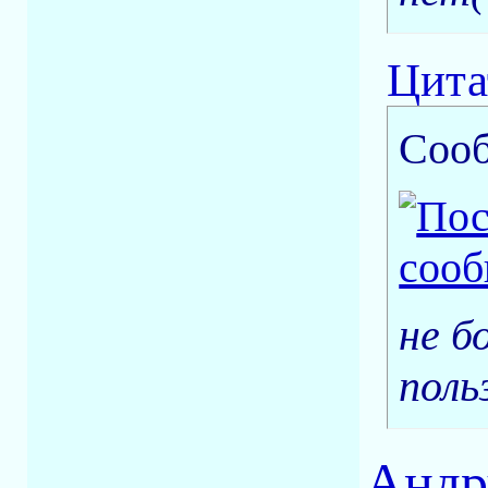
Цита
Соо
не б
поль
Андр