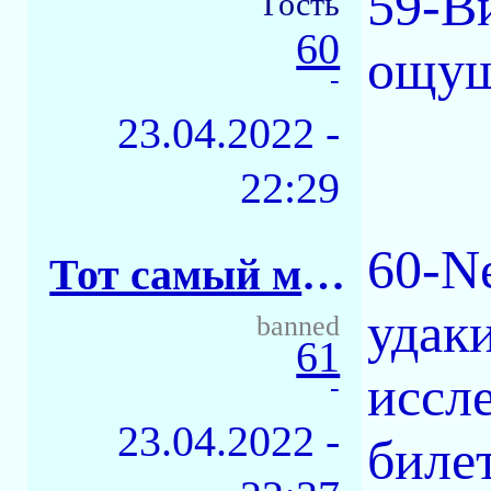
59-В
Гость
60
ощущ
-
23.04.2022 -
22:29
60-N
Тот самый майор
удак
banned
61
иссл
-
23.04.2022 -
биле