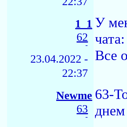
22:37
У ме
1_1
62
чата:
-
Все о
23.04.2022 -
22:37
63-Т
Newme
63
днем
-