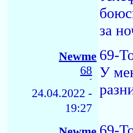
боюс
за но
69-Т
Newme
68
У мен
-
разн
24.04.2022 -
19:27
69-То
Newme