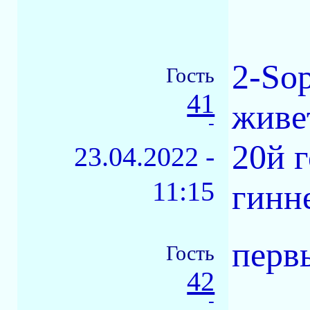
2-Sop
Гость
41
живе
-
20й г
23.04.2022 -
11:15
гинн
перв
Гость
42
-