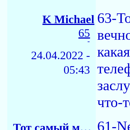
63-Т
K Michael
65
вечно
-
кака
24.04.2022 -
теле
05:43
засл
что-т
61-N
Тот самый майор