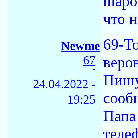
шаров
что 
69-Т
Newme
67
веро
-
Пишу
24.04.2022 -
сооб
19:25
Папа 
теле