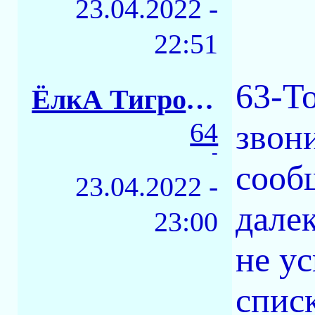
23.04.2022 -
22:51
63-Т
ЁлкА ТигровАЯ
64
звон
-
сооб
23.04.2022 -
дале
23:00
не у
спис