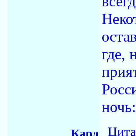
всегд
Неко
оста
где, 
прия
Росс
ночь:
Цита
Карл