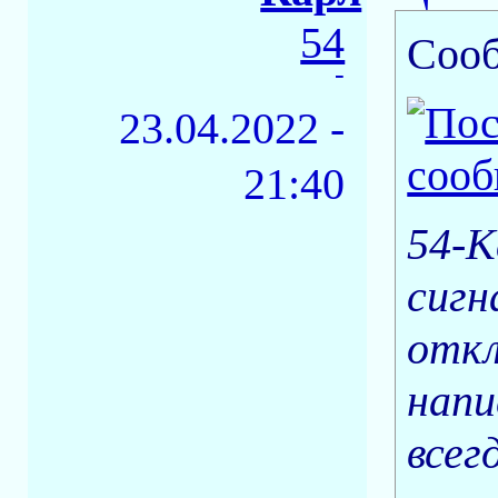
54
Соо
-
23.04.2022 -
21:40
54-К
сигн
откл
напи
всег