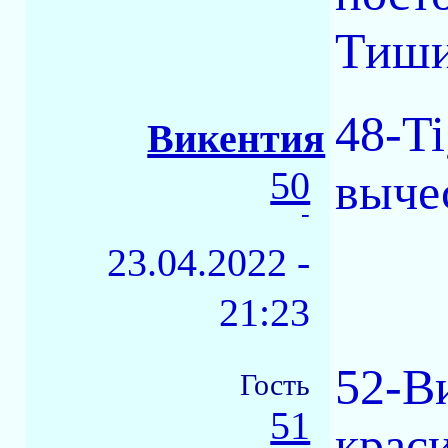
Тиши
48-Ti
Викентия
50
выче
-
23.04.2022 -
21:23
52-В
Гость
51
крас