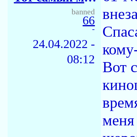
внеза
banned
66
Спас
-
24.04.2022 -
кому
08:12
Вот 
кинош
время
меня