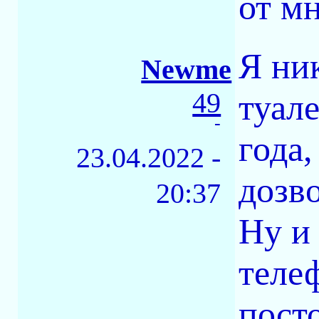
от м
Я ни
Newme
49
туале
-
года,
23.04.2022 -
дозво
20:37
Ну и
теле
посто