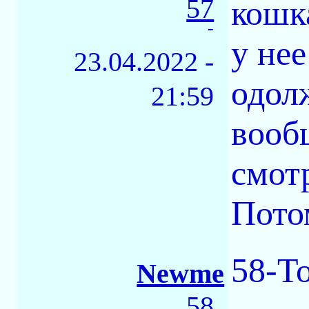
57
кошка
-
у нее
23.04.2022 -
одолж
21:59
вооб
смот
Пото
58-Т
Newme
58