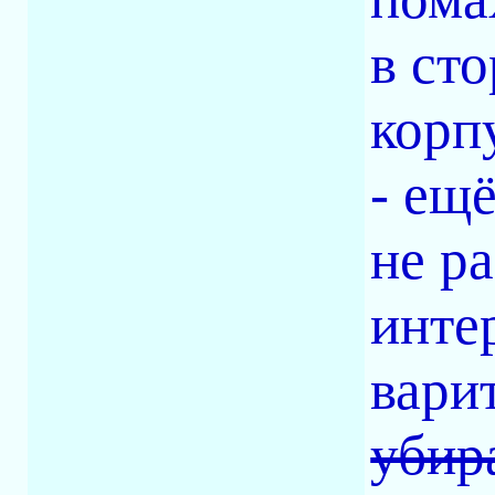
в ст
корпу
- ещё
не р
интер
вари
убир