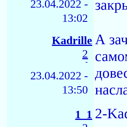
закр
23.04.2022 -
13:02
А за
Kadrille
2
само
-
дове
23.04.2022 -
насл
13:50
2-Kad
1_1