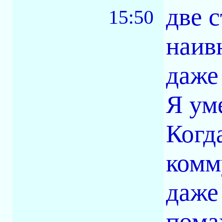
две с
15:50
наив
даже
Я ум
Когд
комм
даже
пома