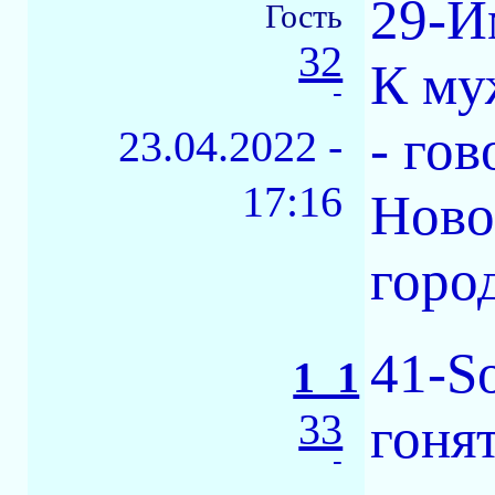
29-И
Гость
32
К му
-
- го
23.04.2022 -
17:16
Ново
горо
41-S
1_1
33
гонят
-