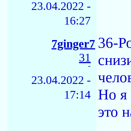
23.04.2022 -
16:27
36-Ро
7ginger7
31
сниз
-
челов
23.04.2022 -
Но я
17:14
это 