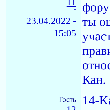
11
фору
-
ты о
23.04.2022 -
15:05
учас
прав
отно
Кан.
14-K
Гость
12