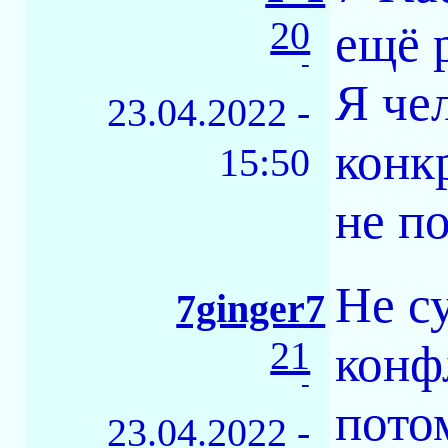
20
ещё р
-
Я че
23.04.2022 -
конк
15:50
не п
Не с
7ginger7
21
конф
-
пото
23.04.2022 -