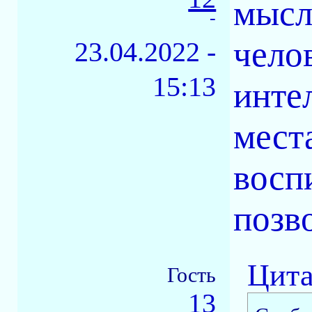
мысл
-
чело
23.04.2022 -
15:13
инте
места
восп
позв
Цита
Гость
13