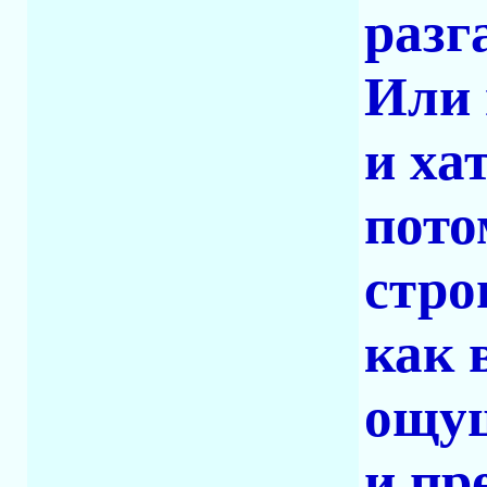
разг
Или 
и ха
пото
стро
как 
ощущ
и пр