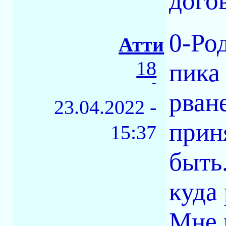
дого
0-Ро
Атти
18
пика
-
рван
23.04.2022 -
прин
15:37
быть.
куда
Мне 