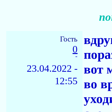
по
вдру
Гость
0
пора
-
вот 
23.04.2022 -
12:55
во в
уход