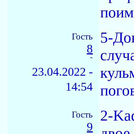
поим
5-До
Гость
8
случ
-
куль
23.04.2022 -
14:54
пого
2-Kad
Гость
9
двое.