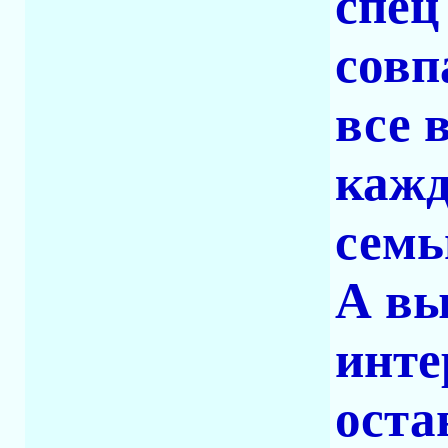
спец
совп
все 
кажд
семь
А вы
инте
оста