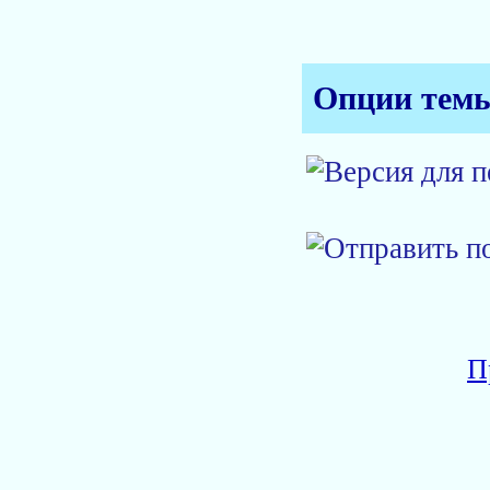
Опции тем
П