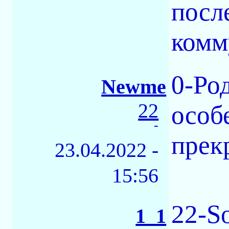
посл
комм
0-Ро
Newme
22
особ
-
прек
23.04.2022 -
15:56
22-S
1_1