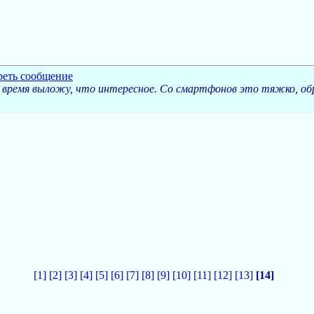
ет время выложу, что интересное. Со смартфонов это тяжко, об
[1]
[2]
[3]
[4]
[5]
[6]
[7]
[8]
[9]
[10]
[11]
[12]
[13]
[14]