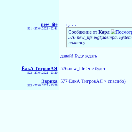
new_life
Цитата:
521
-
27.04.2022 - 22:41
Сообщение от
Карл
576-new_life &gt;завтра. Буд
полтосу
давай! Буду ждать
ЁлкА ТигровАЯ
576-new_life >не будет
522
-
27.04.2022 - 23:20
Эврика
577-ЁлкА ТигровАЯ > спасибо)
523
-
27.04.2022 - 23:28