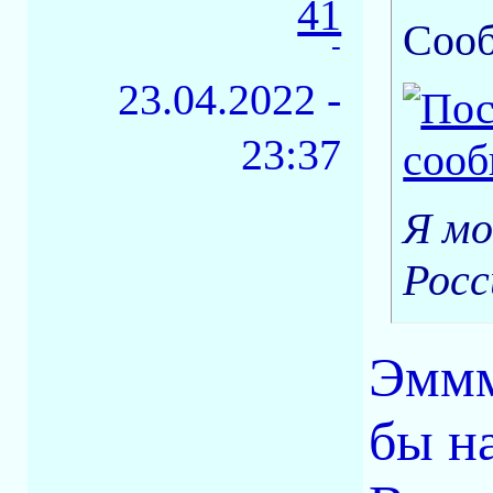
41
Соо
-
23.04.2022 -
23:37
Я мо
Росс
Эммм
бы н