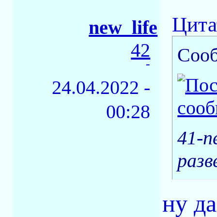
Цита
new_life
42
Соо
-
24.04.2022 -
00:28
41-n
разв
ну д