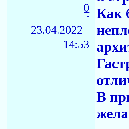
0
Как 
-
непл
23.04.2022 -
14:53
архи
Гаст
отли
В пр
жела