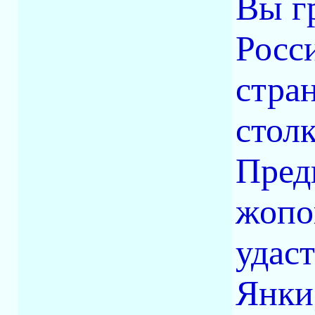
Вы г
Росси
стра
стол
Пред
жопо
удаст
Янки