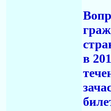
Вопр
граж
стра
в 201
тече
зача
биле