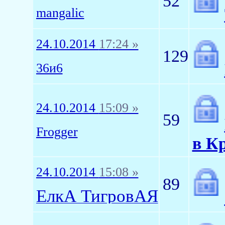
52
mangalic
24.10.2014
17:24 »
129
36и6
24.10.2014
15:09 »
59
Frogger
в К
24.10.2014
15:08 »
89
ЁлкА ТигровАЯ