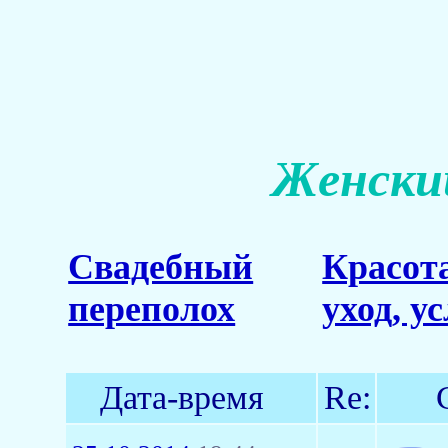
Женский
Свадебный
Красот
переполох
уход, у
Дата-время
Re: