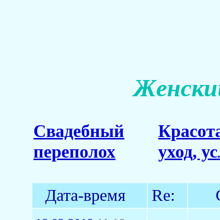
Женский
Свадебный
Красот
переполох
уход, у
Дата-время
Re: