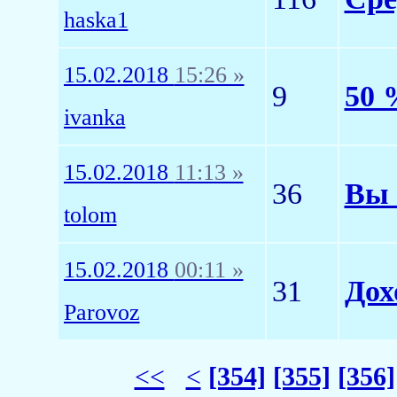
haska1
15.02.2018
15:26 »
9
50 
ivanka
15.02.2018
11:13 »
36
Вы 
tolom
15.02.2018
00:11 »
31
Дох
Parovoz
<<
<
[354]
[355]
[356]