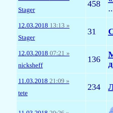
458
.
Stager
12.03.2018
13:13 »
31
С
Stager
12.03.2018
07:21 »
М
136
д
nicksheff
11.03.2018
21:09 »
234
Л
tete
11.03.2018
20:26 »