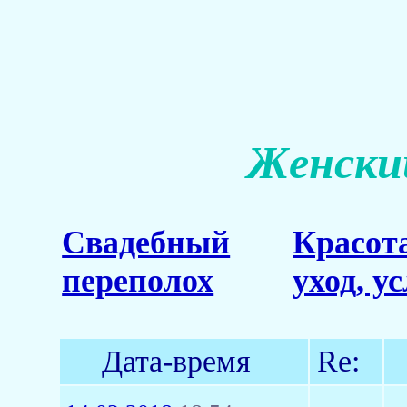
Женский
Свадебный
Красот
переполох
уход, у
Дата-время
Re: