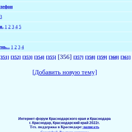
елефон
3
я.
1
2
3
4
5
нь...
1
2
3
4
[356]
[351]
[352]
[353]
[354]
[355]
[357]
[358]
[359]
[360]
[361]
[Добавить новую тему]
Интернет-форум Краснодарского края и Краснодара
г. Краснодар, Краснодарский край 2022г.
Тех. поддержка в Краснодаре:
написать
Copyright ©, Все права защищены