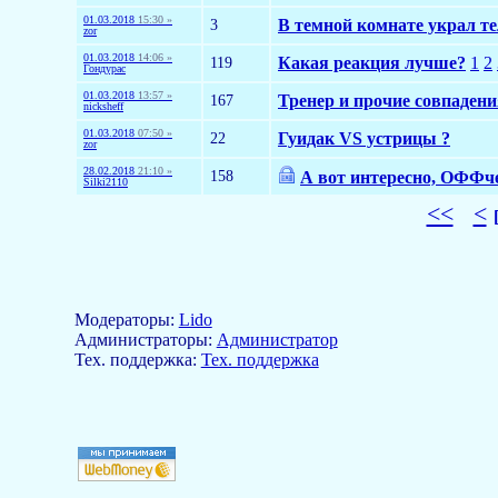
01.03.2018
15:30 »
3
В темной комнате украл т
zor
01.03.2018
14:06 »
119
Какая реакция лучше?
1
2
Гондурас
01.03.2018
13:57 »
167
Тренер и прочие совпадени
nicksheff
01.03.2018
07:50 »
22
Гуидак VS устрицы ?
zor
28.02.2018
21:10 »
158
А вот интересно, ОФФче
Silki2110
<<
<
Модераторы:
Lido
Aдминистраторы:
Администратор
Тех. поддержка:
Тех. поддержка