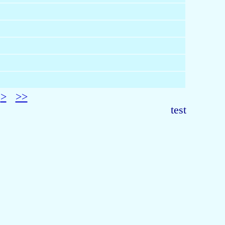
>
>>
test