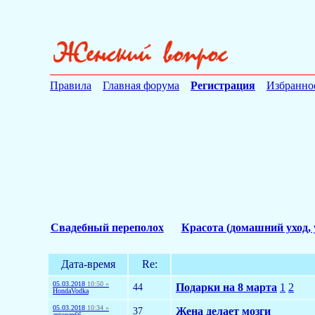
Правила
Главная форума
Регистрация
Избранно
Свадебный переполох
Красота (домашний уход, 
Дата-время
Re:
05.03.2018
10:50 »
44
Подарки на 8 марта
1
2
HondaVodka
05.03.2018
10:34 »
37
Жена делает мозги
antonen66