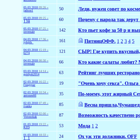
05.03.2018
09:26 »
50
Леди, нужен совет по косм
jadson1
05.03.2018
09:25 »
60
Почему с народа так дерут
13й
05.03.2018
07:25 »
142
Кто пьет кофе за 50 р и в
invernale
04.03.2018
17:36 »
161
ПятницОФФ.
1
2
3
4
5
iyfqlth_
04.03.2018
15:19 »
121
СЫР! Где купить вкусный
6274
04.03.2018
00:30 »
66
Кто какие салаты любит? М
invernale
03.03.2018
14:14 »
63
Рейтинг лучших ресторано
goldjob2014
02.03.2018
16:22 »
19
"Очень хочу секса". Ольга 
Гондурас
02.03.2018
10:34 »
35
По-моему, этот жирный Сем
antonen66
02.03.2018
07:49 »
85
Весна пришла,Чумашед
ivanka
02.03.2018
02:00 »
87
Возможность качествено род
Votonokak
01.03.2018
19:22 »
53
Мода
1
2
RZD
01.03.2018
18:33 »
24
Ох уж эти должники. OFF
1_1