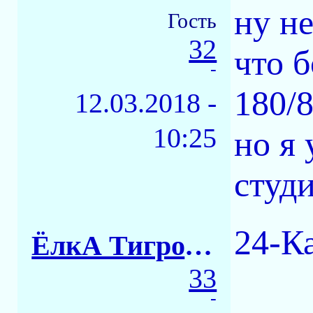
ну не
Гость
32
что б
-
180/8
12.03.2018 -
10:25
но я 
студ
24-К
ЁлкА ТигровАЯ
33
-