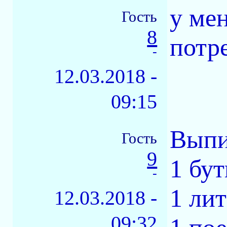
у ме
Гость
8
потр
-
12.03.2018 -
09:15
Выпи
Гость
9
1 бу
-
1 лит
12.03.2018 -
09:32