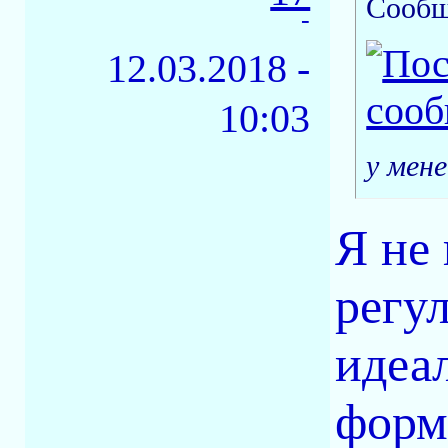
Сообщ
-
12.03.2018 -
10:03
у мене
Я не
регу
идеа
форм