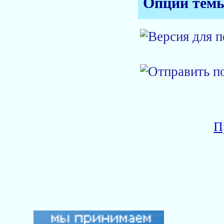
Опции тем
П