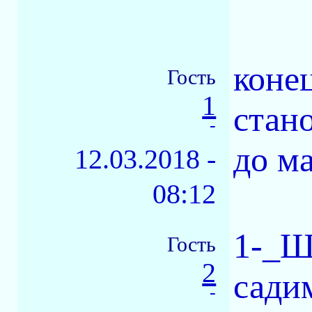
коне
Гость
1
стан
-
до м
12.03.2018 -
08:12
1-_Ш
Гость
2
сади
-