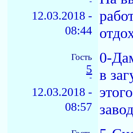
-
рабо
12.03.2018 -
08:44
отдох
0-Да
Гость
5
в заг
-
этог
12.03.2018 -
08:57
завод