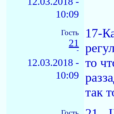
12.03.2018 -
10:09
17-Ка
Гость
21
регу
-
то чт
12.03.2018 -
10:09
разз
так т
21-_Ш
Гость