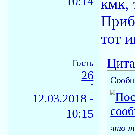
10:14
кмк, 
Приб
тот и
Цита
Гость
26
Сообщ
-
12.03.2018 -
10:15
что т