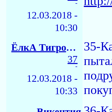
http:
-
12.03.2018 -
10:30
35-Ка
ЁлкА ТигровАЯ
37
пыта
-
подр
12.03.2018 -
поку
10:33
36-К
Викентия