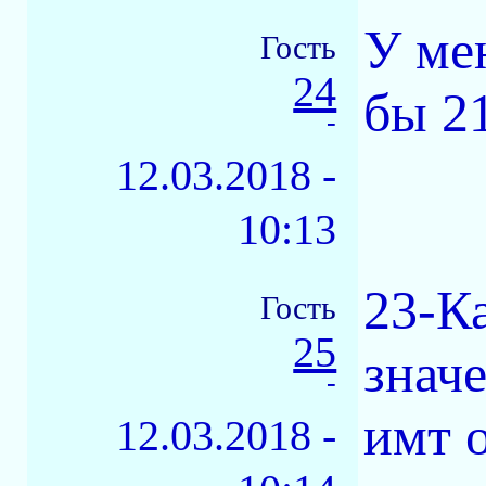
У ме
Гость
24
бы 21
-
12.03.2018 -
10:13
23-К
Гость
25
знач
-
имт о
12.03.2018 -