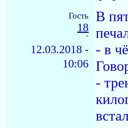
В пя
Гость
18
печа
-
- в ч
12.03.2018 -
10:06
Гово
- тр
кило
встал