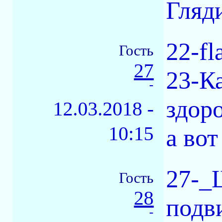
Гляд
22-fl
Гость
27
23-К
-
здор
12.03.2018 -
10:15
а вот
27-_
Гость
28
подв
-