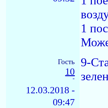
1 пое
возд
1 по
Може
9-Ст
Гость
10
зеле
-
12.03.2018 -
09:47