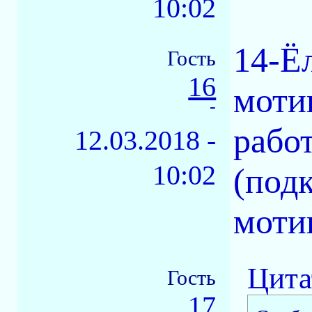
10:02
14-Ё
Гость
16
моти
-
рабо
12.03.2018 -
10:02
(под
моти
Цита
Гость
17