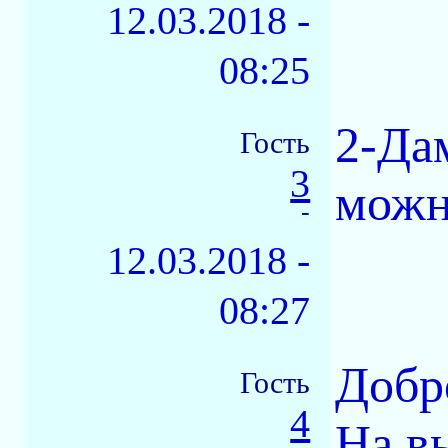
12.03.2018 -
08:25
2-Да
Гость
3
можн
-
12.03.2018 -
08:27
Добр
Гость
4
На в