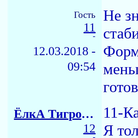
Не з
Гость
11
стаби
-
Форм
12.03.2018 -
09:54
мень
готов
11-К
ЁлкА ТигровАЯ
12
Я тол
-