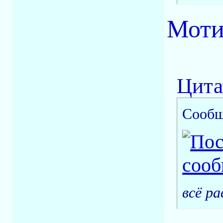
Моти
Цита
Сообщ
всё ра