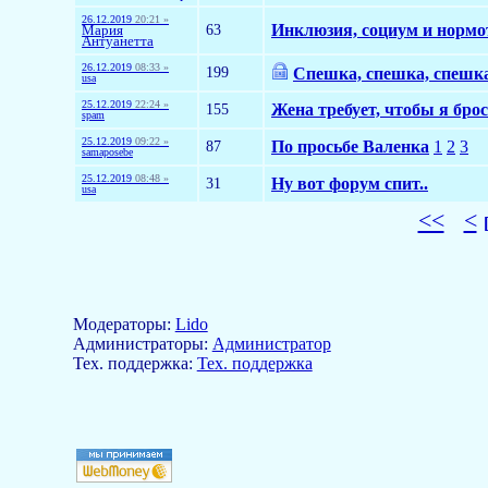
26.12.2019
20:21 »
63
Инклюзия, социум и норм
Мария
Антуанетта
26.12.2019
08:33 »
199
Спешка, спешка, спешк
usa
25.12.2019
22:24 »
155
Жена требует, чтобы я брос
spam
25.12.2019
09:22 »
87
По просьбе Валенка
1
2
3
samaposebe
25.12.2019
08:48 »
31
Ну вот форум спит..
usa
<<
<
Модераторы:
Lido
Aдминистраторы:
Администратор
Тех. поддержка:
Тех. поддержка