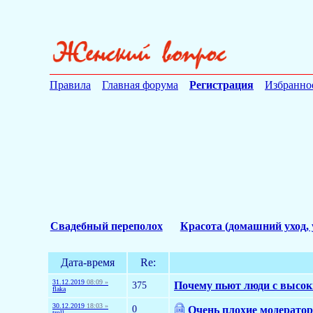
Правила
Главная форума
Регистрация
Избранно
Свадебный переполох
Красота (домашний уход, 
Дата-время
Re:
31.12.2019
08:09 »
375
Почему пьют люди с высо
flaka
30.12.2019
18:03 »
0
Очень плохие модерато
troll