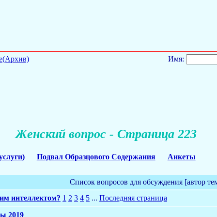
е(Архив)
Имя:
Женский вопрос - Страница 223
услуги)
Подвал Образцового Содержания
Анкеты
Список вопросов для обсуждения [автор те
ким интеллектом?
1
2
3
4
5
...
Последняя страница
ры 2019