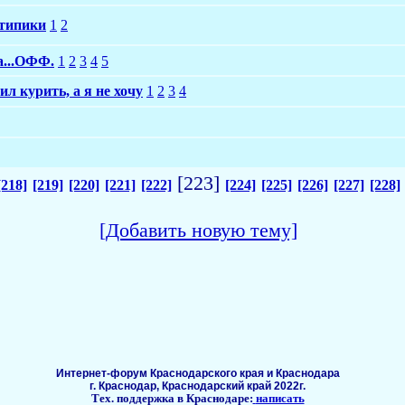
отипики
1
2
а...ОФФ.
1
2
3
4
5
ил курить, а я не хочу
1
2
3
4
[223]
[218]
[219]
[220]
[221]
[222]
[224]
[225]
[226]
[227]
[228]
[Добавить новую тему]
Интернет-форум Краснодарского края и Краснодара
г. Краснодар, Краснодарский край 2022г.
Тех. поддержка в Краснодаре:
написать