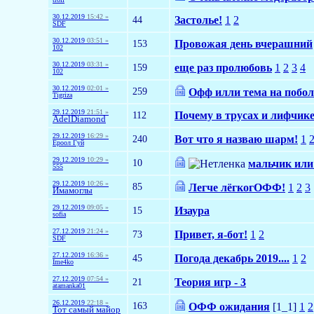
30.12.2019
15:42 »
44
Застолье!
1
2
SDF
30.12.2019
03:51 »
153
Провожая день вчерашний
102
30.12.2019
03:31 »
159
еще раз пролюбовь
1
2
3
4
102
30.12.2019
02:01 »
259
Офф илли тема на побол
Tigriza
29.12.2019
21:51 »
112
Почему в трусах и лифчике
AdelDiamond
29.12.2019
16:29 »
240
Вот что я назваю шарм!
1
Ёроол Гуй
29.12.2019
10:29 »
10
мальчик или
555
29.12.2019
10:26 »
85
Легче лёгкогОФФ!
1
2
3
Имамоглы
29.12.2019
09:05 »
15
Изаура
sofia
27.12.2019
21:24 »
73
Привет, я-бот!
1
2
SDF
27.12.2019
16:36 »
45
Погода декабрь 2019....
1
2
Ime4ko
27.12.2019
07:54 »
21
Теория игр - 3
atamanka01
26.12.2019
22:18 »
163
ОФФ ожидания
[1_1]
1
2
Тот самый майор