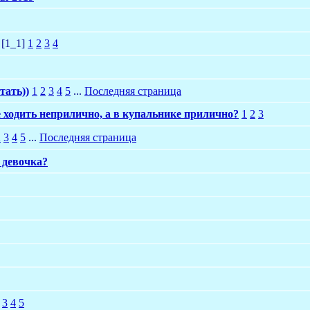
[1_1]
1
2
3
4
тать))
1
2
3
4
5
...
Последняя страница
 ходить неприлично, а в купальнике прилично?
1
2
3
2
3
4
5
...
Последняя страница
 девочка?
3
4
5