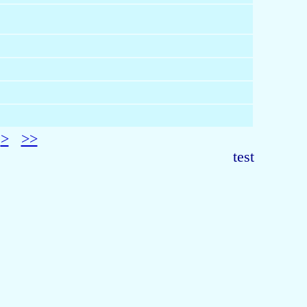
>
>>
test