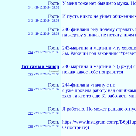
Гость
У меня тоже нет бывшего мужа. Но
241
-
29.12.2019 - 23:32
Гость
И пусть никто не уйдёт обиженным
242
-
29.12.2019 - 23:33
Гость
240-финланд >ну почему страдать то
243
-
29.12.2019 - 23:33
на жертву я никак не потяну. прям 
Гость
243-мартина и мартини >ну хорошо.
244
-
29.12.2019 - 23:35
Зы. Рабочий год закончился*бегае
Тот самый майор
236-мартина и мартини > )) ржу)) я 
banned
покаж какое тебе понравится
245
-
29.12.2019 - 23:36
Гость
244-финланд >начну с нг..
246
-
29.12.2019 - 23:37
я уже провела работу над ошибками
эххх.. а кто то еще 31 работает.. ми
Гость
Я работаю. Но может раньше отпуст
247
-
29.12.2019 - 23:39
Гость
https://www.instagram.com/p/B6pj1up
248
-
29.12.2019 - 23:39
О постриге))