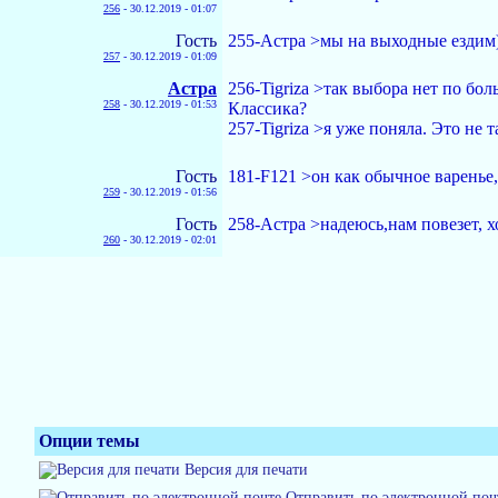
256
-
30.12.2019 - 01:07
Гость
255-Астра >мы на выходные ездим)
257
-
30.12.2019 - 01:09
Астра
256-Tigriza >так выбора нет по бол
258
-
30.12.2019 - 01:53
Классика?
257-Tigriza >я уже поняла. Это н
Гость
181-F121 >он как обычное варенье
259
-
30.12.2019 - 01:56
Гость
258-Астра >надеюсь,нам повезет, х
260
-
30.12.2019 - 02:01
Опции темы
Версия для печати
Отправить по электронной поч