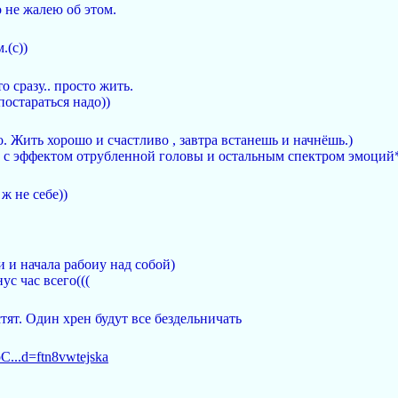
 не жалею об этом.
.(с))
 сразу.. просто жить.
постараться надо))
 Жить хорошо и счастливо , завтра встанешь и начнёшь.)
т с эффектом отрубленной головы и остальным спектром эмоций
ж не себе))
 и начала рабоиу над собой)
нус час всего(((
ят. Один хрен будут все бездельничать
C...d=ftn8vwtejska