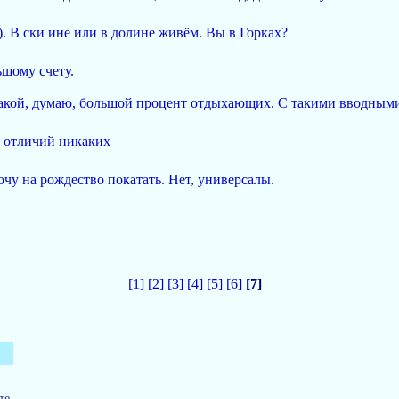
. В ски ине или в долине живём. Вы в Горках?
ьшому счету.
е такой, думаю, большой процент отдыхающих. С такими вводным
, отличий никаких
очу на рождество покатать. Нет, универсалы.
[1]
[2]
[3]
[4]
[5]
[6]
[7]
те