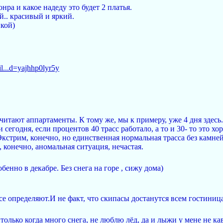
нра и какое надеду это будет 2 платья.
й.. красивый и яркий.
йкой)
l...d=yajhhp0lyr5y
очитают аппартаменты. К тому же, мы к примеру, уже 4 дня здесь
и сегодня, если процентов 40 трасс работало, а то и 30- то это 
стрим, конечно, но единственная нормальная трасса без камней 
о, конечно, аномальная ситуация, нечастая.
бенно в декабре. Без снега на горе , сижу дома)
се определяют.И не факт, что скипасы достанутся всем гостиниц
только когда много снега, не люблю лёд, да и лыжи у мене не ка