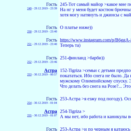
Гость
245-Тот самый майор >какое мне по
249
-
29.12.2019 - 23:39
На нг у меня будет костюм брючны
хотя могу натянуть и джинсы с ма
Гость
О платье ниже))
250
-
29.12.2019 - 23:40
Гость
https://www.instagram.com/p/B6ggA-i
251
-
29.12.2019 - 23:40
Теперь та)
Гость
251-финланд >барби))
252
-
29.12.2019 - 23:46
Астра
152-Tigriza >семьи с детьми предп
253
-
30.12.2019 - 00:57
покататься. Ибо снега не было. Да 
мужскому Олимпийскому спуску. Эк
Что делать без снега на Розе?... Эт
Гость
253-Астра >я езжу под погоду). Осо
254
-
30.12.2019 - 01:04
Астра
254-Tigriza >
255
-
30.12.2019 - 01:07
А мы нет, ибо работа и каникулы в
Гость
253-Астра >и по черным я катаюсь 