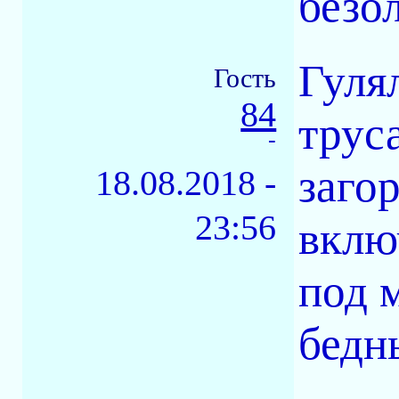
безо
Гулял
Гость
84
трус
-
заго
18.08.2018 -
23:56
вклю
под м
бедн