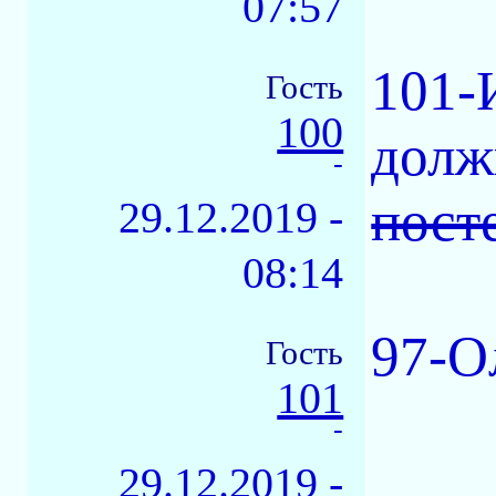
07:57
101-
Гость
100
долж
-
пост
29.12.2019 -
08:14
97-О
Гость
101
-
29.12.2019 -