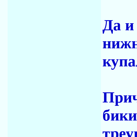
Да и
нижн
купа
Прич
бики
треу