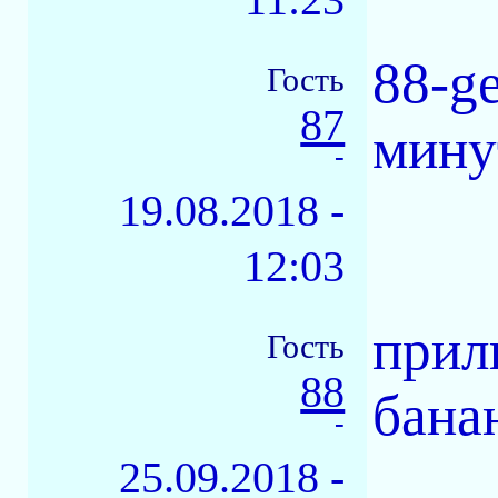
88-g
Гость
87
мину
-
19.08.2018 -
12:03
прил
Гость
88
бана
-
25.09.2018 -