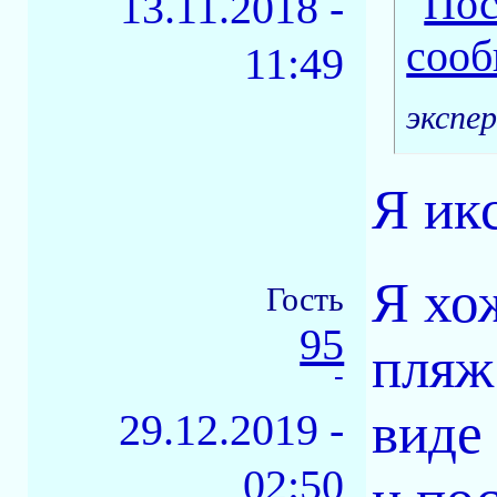
13.11.2018 -
11:49
экспе
Я ик
Я хо
Гость
95
пляж
-
виде
29.12.2019 -
02:50