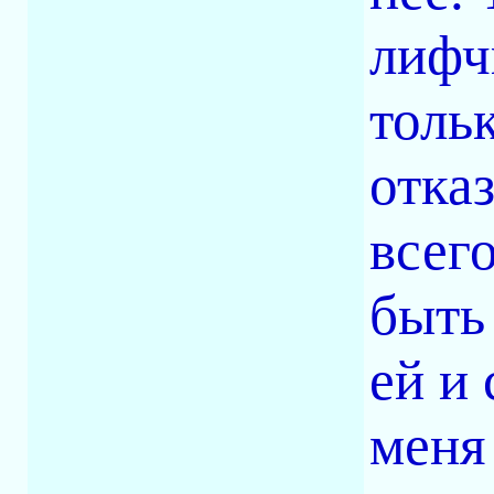
лифч
толь
отка
всего
быть
ей и
меня 