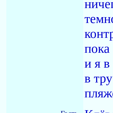
ничег
темн
конт
пока
и я 
в тр
пляж