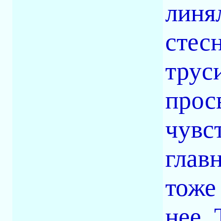
линя
стесн
трус
прос
чувс
глав
тоже
нее. 