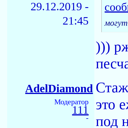
29.12.2019 -
21:45
могут
))) р
песч
Стаж
AdelDiamond
это 
Модератор
111
под н
-