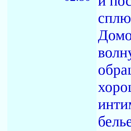
и по
сплю
Домо
волну
обра
хоро
инти
бель