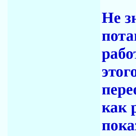
Не з
пота
рабо
этог
пере
как 
пока