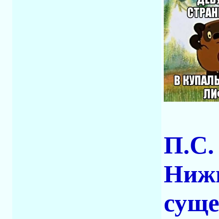
П.С.
Нижн
суще