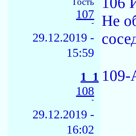
106 
Гость
107
Не о
-
сосе
29.12.2019 -
15:59
109-
1_1
108
-
29.12.2019 -
16:02