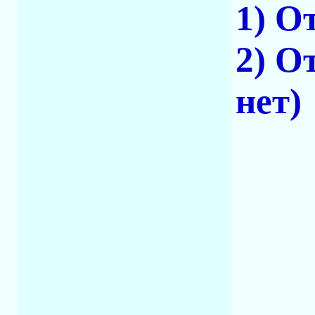
1) О
2) О
нет)