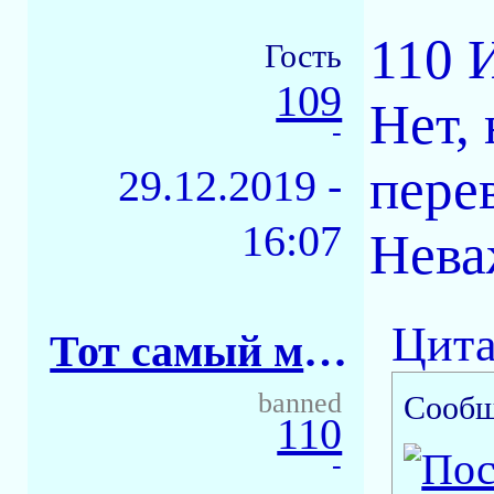
110 
Гость
109
Нет, 
-
пере
29.12.2019 -
16:07
Нева
Цита
Тот самый майор
banned
Сообщ
110
-