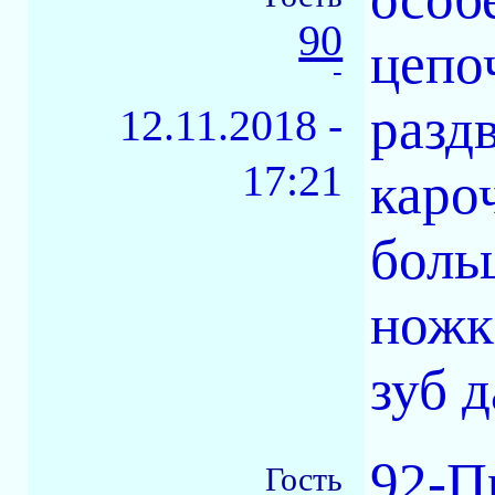
90
цепо
-
разд
12.11.2018 -
17:21
каро
боль
ножк
зуб 
92-П
Гость