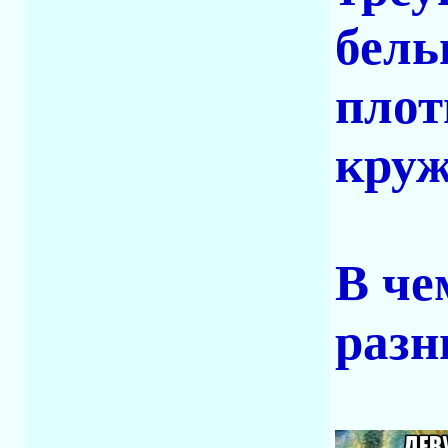
бель
плот
круж
В че
разн