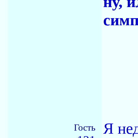
ну, 
симп
Я не
Гость