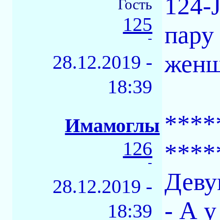
124-
Гость
125
пару
-
женщ
28.12.2019 -
18:39
****
Имамоглы
126
****
-
Деву
28.12.2019 -
- А 
18:39