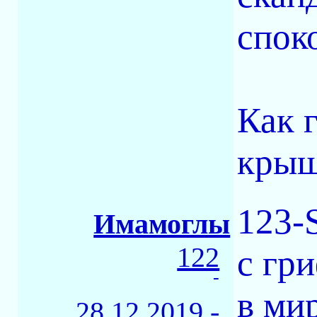
спок
Как 
крыш
123-
Имамоглы
122
с гр
-
в ми
28.12.2019 -