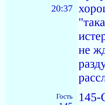
хорош
20:37
"така
исте
не ж
разд
расс
145-
Гость