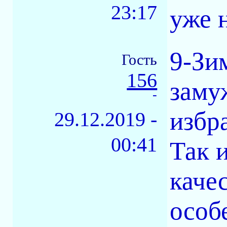
23:17
уже 
9-Зи
Гость
156
заму
-
избр
29.12.2019 -
00:41
Так и
каче
особ