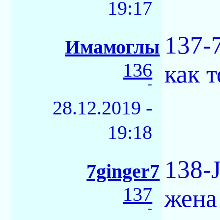
19:17
137-
Имамоглы
136
как т
-
28.12.2019 -
19:18
138-J
7ginger7
137
жена
-