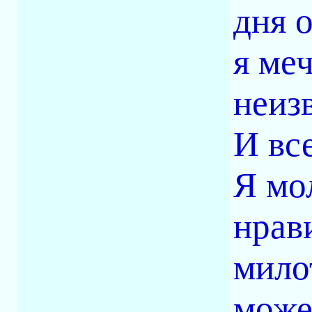
дня 
я ме
неиз
И вс
Я мо
нрав
мило
може