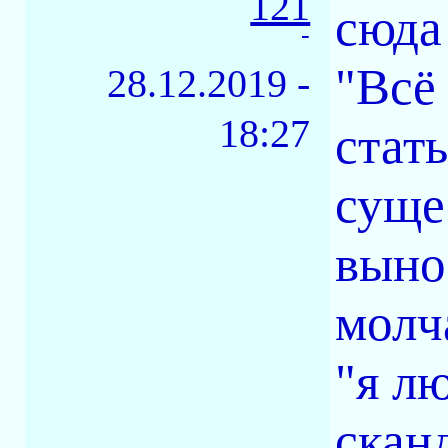
121
сюда
-
"Всё
28.12.2019 -
18:27
стат
суще
выно
молч
"я л
скан