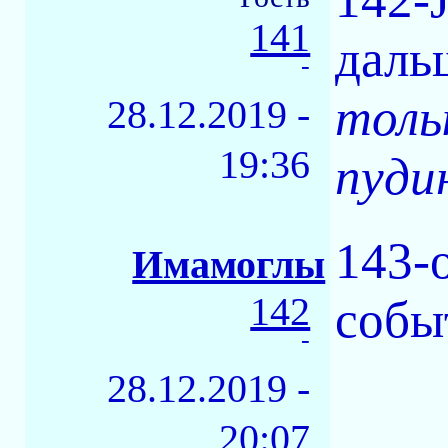
141
даль
-
толь
28.12.2019 -
19:36
пудин
143-
Имамоглы
142
событ
-
28.12.2019 -
20:07