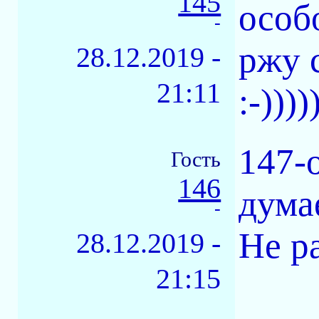
145
особ
-
ржу с
28.12.2019 -
21:11
:-))))
147-
Гость
146
дума
-
Не р
28.12.2019 -
21:15