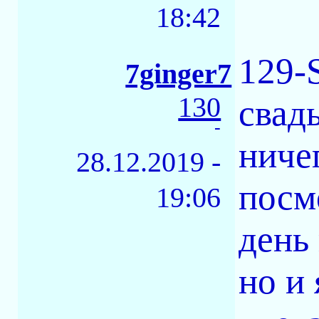
18:42
129-
7ginger7
130
свад
-
ниче
28.12.2019 -
посм
19:06
день
но и