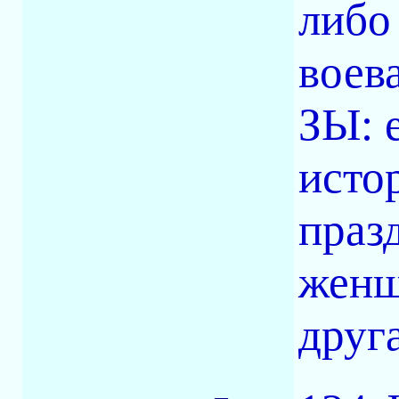
либо
воева
ЗЫ: 
исто
праз
женщ
друга