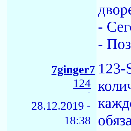
двор
- Сег
- По
123-
7ginger7
124
коли
-
каждо
28.12.2019 -
обяза
18:38