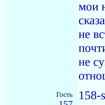
мои 
сказ
не в
почт
не с
отно
158-
Гость
157