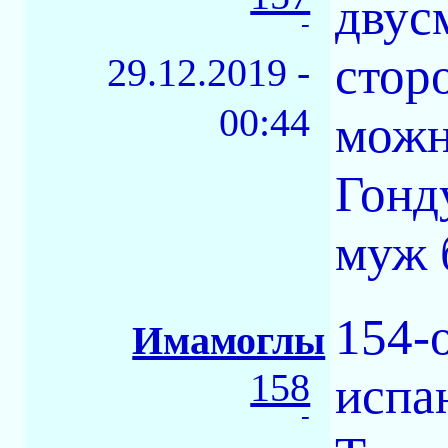
двус
-
стор
29.12.2019 -
00:44
можн
Гонд
муж 
154-o
Имамоглы
158
испа
-