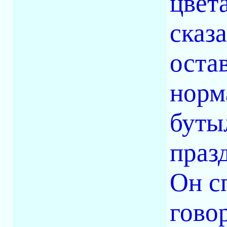
цвет
сказа
оста
норм
буты
праз
Он с
гово