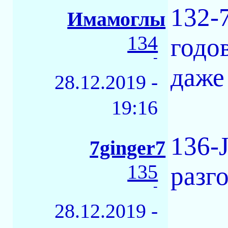
132-7
Имамоглы
134
годо
-
даже
28.12.2019 -
19:16
136-
7ginger7
135
разг
-
28.12.2019 -