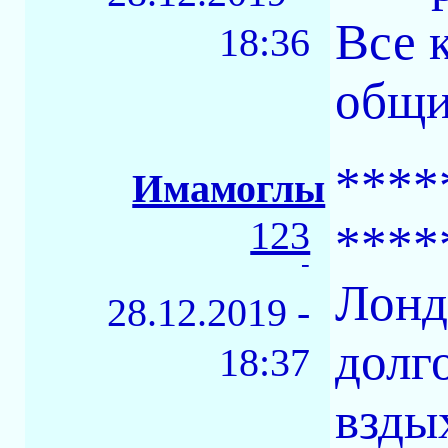
Все 
18:36
общи
****
Имамоглы
123
****
-
Лонд
28.12.2019 -
долг
18:37
взды