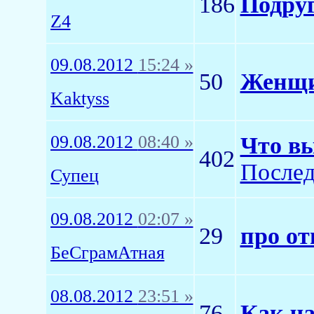
186
Подру
Z4
09.08.2012
15:24 »
50
Женщи
Kaktyss
09.08.2012
08:40 »
Что вы
402
Послед
Супец
09.08.2012
02:07 »
29
про о
БеСграмАтная
08.08.2012
23:51 »
76
Как ча