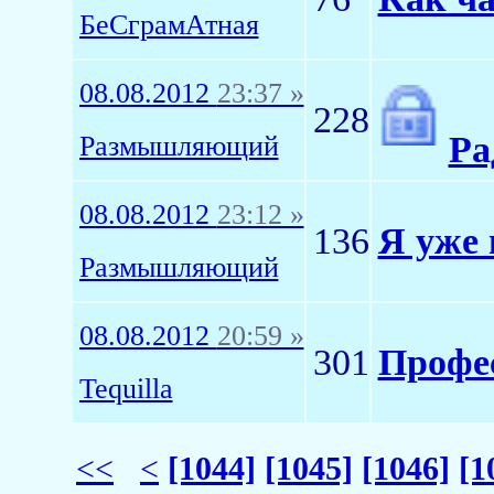
БеСграмАтная
08.08.2012
23:37 »
228
Р
Размышляющий
08.08.2012
23:12 »
136
Я уже 
Размышляющий
08.08.2012
20:59 »
301
Профе
Tequilla
<<
<
[1044]
[1045]
[1046]
[1