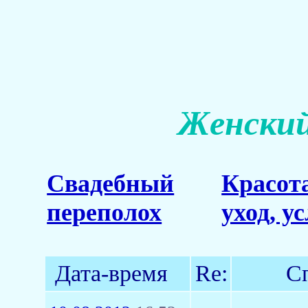
Женский
Свадебный
Красот
переполох
уход, у
Дата-время
Re:
С