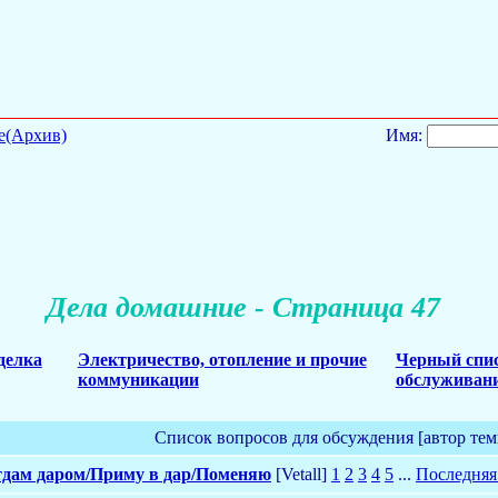
е(Архив)
Имя:
Дела домашние - Страница 47
делка
Электричество, отопление и прочие
Черный спис
коммуникации
обслуживани
Список вопросов для обсуждения [автор тем
дам даром/Приму в дар/Поменяю
[Vetall]
1
2
3
4
5
...
Последняя