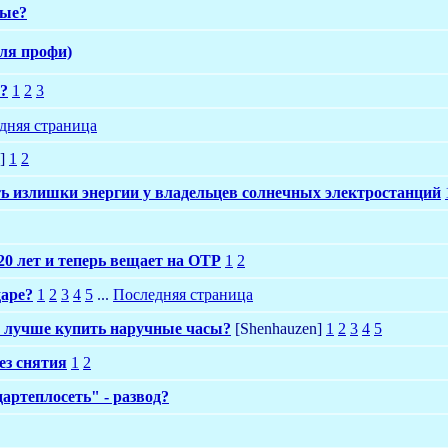
ные?
ля профи)
н?
1
2
3
дняя страница
l]
1
2
ь излишки энергии у владельцев солнечных электростанций
20 лет и теперь вещает на ОТР
1
2
даре?
1
2
3
4
5
...
Последняя страница
де лучше купить наручные часы?
[Shenhauzen]
1
2
3
4
5
ез снятия
1
2
артеплосеть" - развод?