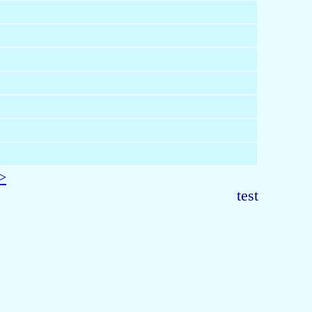
>
test