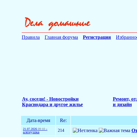
Правила
Главная форума
Регистрация
Избранно
Ау, соседи! - Новостройки
Ремонт, от
Краснодара и другое жилье
и дизайн
Дата-время
Re:
21.07.2026
09:10 »
214
От
аленушка