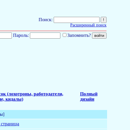
Поиск:
Расширенный поиск
Пароль:
Запомнить?
ок (лохотроны, работодатели,
Полный
е, кидалы)
дизайн
ы]
 страница