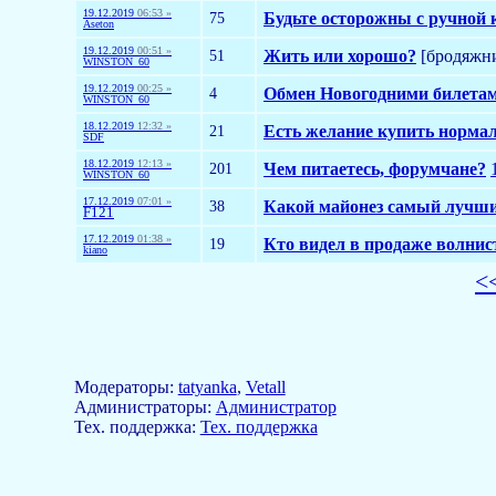
19.12.2019
06:53 »
75
Будьте осторожны с ручной 
Aseton
19.12.2019
00:51 »
51
Жить или хорошо?
[бродяжн
WINSTON_60
19.12.2019
00:25 »
4
Обмен Новогодними билета
WINSTON_60
18.12.2019
12:32 »
21
Есть желание купить норма
SDF
18.12.2019
12:13 »
201
Чем питаетесь, форумчане?
WINSTON_60
17.12.2019
07:01 »
38
Какой майонез самый лучши
F121
17.12.2019
01:38 »
19
Кто видел в продаже волни
kiano
<
Модераторы:
tatyanka
,
Vetall
Aдминистраторы:
Администратор
Тех. поддержка:
Тех. поддержка