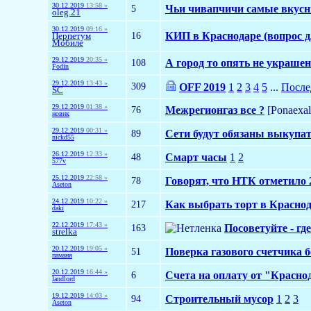
30.12.2019
13:58 »
5
Чьи чивапчичи самые вкус
oleg.21
30.12.2019
09:16 »
16
КИП в Краснодаре (вопрос д
Перпетум
Мобиле
29.12.2019
20:35 »
108
А город то опять не украше
Fodin
29.12.2019
13:43 »
309
OFF 2019
1
2
3
4
5
...
После
SC
29.12.2019
01:38 »
76
Межрегионгаз все ?
[Ponaexa
новик
29.12.2019
00:31 »
89
Сети будут обязаны выкупат
nickd55
26.12.2019
12:33 »
48
Смарт часы
1
2
577v
25.12.2019
22:58 »
78
Говорят, что НТК отметило 
Aseton
24.12.2019
10:22 »
217
Как выбрать торт в Красно
daki
22.12.2019
17:43 »
163
Посоветуйте - г
strelka
20.12.2019
19:05 »
51
Поверка газового счетчика б
паманя
20.12.2019
16:44 »
6
Счета на оплату от "Краснод
landlord
19.12.2019
14:03 »
94
Строительный мусор
1
2
3
Aseton