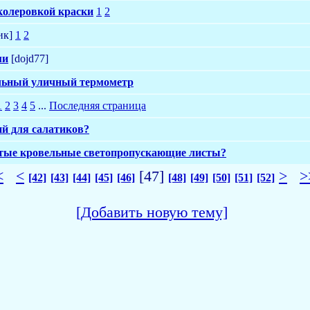
колеровкой краски
1
2
ик]
1
2
ми
[dojd77]
льный уличный термометр
1
2
3
4
5
...
Последняя страница
й для салатиков?
стые кровельные светопропускающие листы?
<
<
[47]
>
>
[42]
[43]
[44]
[45]
[46]
[48]
[49]
[50]
[51]
[52]
[Добавить новую тему]